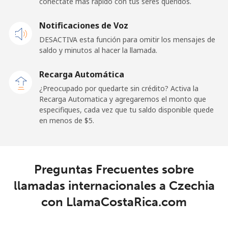
conéctate más rápido con tus seres queridos.
Celular
⁦33.5c⁩
14 min por ⁦$5⁩
⁦24c⁩
Notificaciones de Voz
Cayman Islands
DESACTIVA esta función para omitir los mensajes de
saldo y minutos al hacer la llamada.
Línea fija
⁦27.9c⁩
17 min por ⁦$5⁩
-
Recarga Automática
Celular
⁦38.5c⁩
12 min por ⁦$5⁩
-
¿Preocupado por quedarte sin crédito? Activa la
Recarga Automatica y agregaremos el monto que
Central African Republic
especifiques, cada vez que tu saldo disponible quede
en menos de ⁦$5⁩.
Línea fija
⁦130.9c⁩
3 min por ⁦$5⁩
-
Celular
⁦109.5c⁩
4 min por ⁦$5⁩
-
Preguntas Frecuentes sobre
llamadas internacionales a Czechia
Chad
con LlamaCostaRica.com
Línea fija
⁦117.5c⁩
4 min por ⁦$5⁩
-