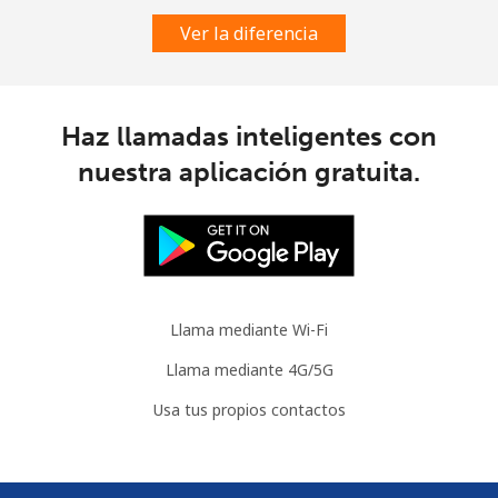
Ver la diferencia
Celular
⁦116.5c⁩
4 min por ⁦$5⁩
⁦9c⁩
Congo
Haz llamadas inteligentes con
Línea fija
⁦120.5c⁩
4 min por ⁦$5⁩
-
nuestra aplicación gratuita.
Celular
⁦110.9c⁩
4 min por ⁦$5⁩
⁦21c⁩
Cook Islands
Llama mediante Wi-Fi
Línea fija
⁦204.5c⁩
2 min por ⁦$5⁩
-
Llama mediante 4G/5G
Celular
⁦204.5c⁩
2 min por ⁦$5⁩
⁦8c⁩
Usa tus propios contactos
Costa Rica