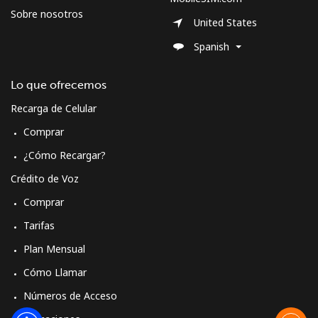
Sobre nosotros
Línea fija
⁦29.9c⁩
16 min por ⁦$5⁩
-
United States
Spanish
Celular
⁦32.9c⁩
15 min por ⁦$5⁩
-
Lo que ofrecemos
Cyprus
Recarga de Celular
Línea fija
⁦20.5c⁩
24 min por ⁦$5⁩
-
Comprar
¿Cómo Recargar?
Celular
⁦14.5c⁩
34 min por ⁦$5⁩
⁦8c⁩
Crédito de Voz
Czechia
Comprar
Tarifas
Línea fija
⁦2.7c⁩
185 min por ⁦$5⁩
-
Plan Mensual
Celular
⁦5.5c⁩
90 min por ⁦$5⁩
⁦13c⁩
Cómo Llamar
Números de Acceso