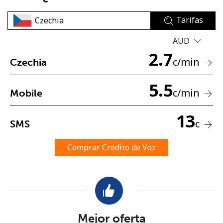
Tarifas
AUD
2.7
c
/min
Czechia
No se ha creado una contraseña
5.5
c
/min
Mobile
Mínimo 8 caracteres
Una letra mayúscula y una minúscula
13
Un número
c
SMS
Un caracter especial
Comprar Crédito de Voz
Mantente en contacto para recibir nuestras mejores
ofertas.
Mejor oferta