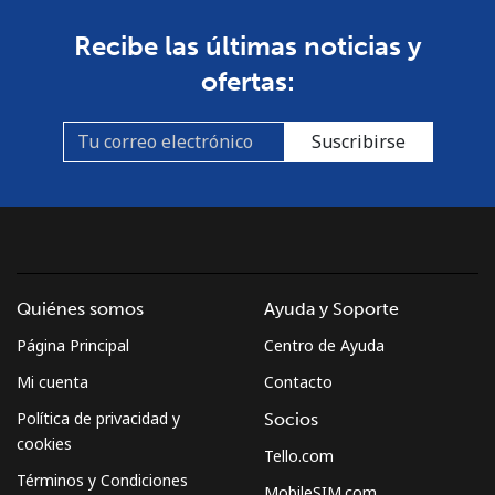
Línea fija
⁦2.6c⁩
192 min por ⁦$5⁩
-
Recibe las últimas noticias y
Celular
⁦7.9c⁩
63 min por ⁦$5⁩
⁦11c⁩
ofertas:
Croatia
Suscribirse
Línea fija
⁦1.6c⁩
312 min por ⁦$5⁩
-
Celular
⁦4.5c⁩
111 min por ⁦$5⁩
⁦21c⁩
Cuba
Quiénes somos
Ayuda y Soporte
Página Principal
Centro de Ayuda
Línea fija
⁦115.9c⁩
4 min por ⁦$5⁩
-
Mi cuenta
Contacto
Celular
⁦118.9c⁩
4 min por ⁦$5⁩
⁦13c⁩
Política de privacidad y
Socios
cookies
Tello.com
Curacao
Términos y Condiciones
MobileSIM.com