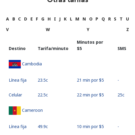
A
B
C
D
E
F
G
H
I
J
K
L
M
N
O
P
Q
R
S
T
U
V
W
Y
Z
Minutos por
Destino
Tarifa/minuto
⁦$5⁩
SMS
Cambodia
Línea fija
⁦23.5c⁩
21 min por ⁦$5⁩
-
Celular
⁦22.5c⁩
22 min por ⁦$5⁩
⁦25c⁩
Cameroon
Línea fija
⁦49.9c⁩
10 min por ⁦$5⁩
-