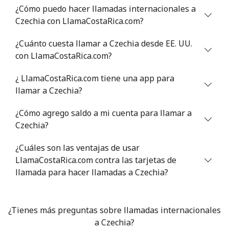
¿Cómo puedo hacer llamadas internacionales a
Celular
⁦105.9c⁩
4 min por ⁦$5⁩
⁦25c⁩
Czechia con LlamaCostaRica.com?
Chile
¿Cuánto cuesta llamar a Czechia desde EE. UU.
con LlamaCostaRica.com?
Línea fija
⁦5.5c⁩
90 min por ⁦$5⁩
-
¿ LlamaCostaRica.com tiene una app para
Celular
⁦2c⁩
250 min por ⁦$5⁩
⁦13c⁩
llamar a Czechia?
¿Cómo agrego saldo a mi cuenta para llamar a
Santiago
⁦2.2c⁩
227 min por ⁦$5⁩
-
Czechia?
China
¿Cuáles son las ventajas de usar
LlamaCostaRica.com contra las tarjetas de
Línea fija
⁦6.9c⁩
72 min por ⁦$5⁩
-
llamada para hacer llamadas a Czechia?
Celular
⁦6.9c⁩
72 min por ⁦$5⁩
-
¿Tienes más preguntas sobre llamadas internacionales
Christmas Island
a Czechia?