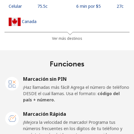
Celular
⁦75.5c⁩
6 min por ⁦$5⁩
⁦27c⁩
Canada
All
⁦1.5c⁩
333 min por ⁦$5⁩
⁦24c⁩
Ver más destinos
country
Cape Verde
Funciones
Línea fija
⁦50.5c⁩
9 min por ⁦$5⁩
-
Marcación sin PIN
¡Haz llamadas más fácil! Agrega el número de teléfono
Celular
⁦54.9c⁩
9 min por ⁦$5⁩
⁦25c⁩
DESDE el cual llamas. Usa el formato:
código del
país + número.
Caribbean Netherlands
Marcación Rápida
Línea fija
⁦32.5c⁩
15 min por ⁦$5⁩
-
¡Mejora la velocidad de marcado! Programa tus
números frecuentes en los dígitos de tu teléfono y