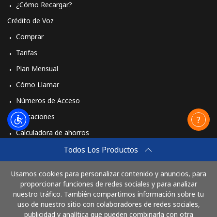
¿Cómo Recargar?
Crédito de Voz
Comprar
Tarifas
Plan Mensual
Cómo Llamar
Números de Acceso
Aplicaciones
Calculadora de ahorros
Travel eSIM
Todos Los Productos
Comprar
Usamos cookies para personalizar contenido y anuncios, para
Cómo funciona
proporcionar funciones de redes sociales y para analizar
nuestro tráfico. También compartimos información sobre tu
uso de nuestro sitio con colaboradores de redes sociales,
publicidad y analítica que pueden combinarla con otra
Paga con