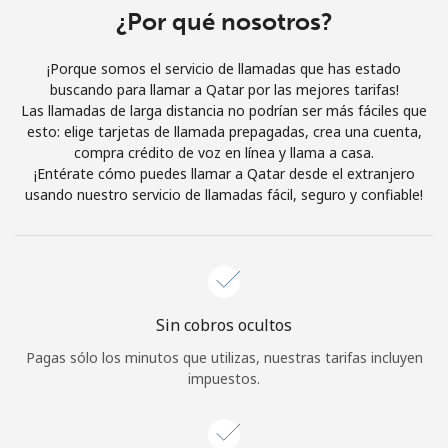
Al abrir una cuenta en este sitio web, estoy de acuerdo con
¿Por qué nosotros?
estos
Términos y condiciones.
¡Porque somos el servicio de llamadas que has estado
buscando para llamar a Qatar por las mejores tarifas!
Únete
Las llamadas de larga distancia no podrían ser más fáciles que
esto: elige tarjetas de llamada prepagadas, crea una cuenta,
compra crédito de voz en línea y llama a casa.
¡Entérate cómo puedes llamar a Qatar desde el extranjero
usando nuestro servicio de llamadas fácil, seguro y confiable!
¡Hola!
Inicia sesión o
REGÍSTRATE →
Sin cobros ocultos
Pagas sólo los minutos que utilizas, nuestras tarifas incluyen
impuestos.
¿Olvidaste tu contraseña? →