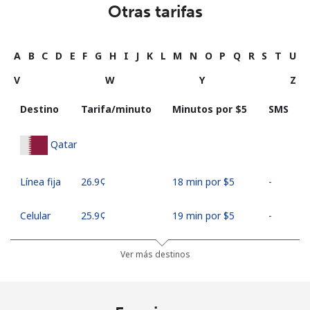
Otras tarifas
A
B
C
D
E
F
G
H
I
J
K
L
M
N
O
P
Q
R
S
T
U
V
W
Y
Z
Destino
Tarifa/minuto
Minutos por ⁦$5⁩
SMS
Qatar
Línea fija
⁦26.9¢⁩
18 min por ⁦$5⁩
-
Celular
⁦25.9¢⁩
19 min por ⁦$5⁩
-
Ver más destinos