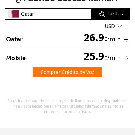
Tarifas
USD
26.9
¢
/min
Qatar
No se ha creado una contraseña
25.9
¢
/min
Mobile
Mínimo 8 caracteres
Una letra mayúscula y una minúscula
Un número
Comprar Crédito de Voz
Un caracter especial
El crédito prepagado es una tarjeta de llamadas digital disponible en
línea y está hecho para llamadas virtuales internacionales. No se
entrega un producto físico.
Mantente en contacto para recibir nuestras mejores
ofertas.