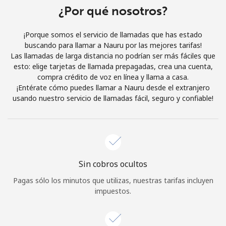
Al abrir una cuenta en este sitio web, estoy de acuerdo con
¿Por qué nosotros?
estos
Términos y condiciones.
¡Porque somos el servicio de llamadas que has estado
buscando para llamar a Nauru por las mejores tarifas!
Únete
Las llamadas de larga distancia no podrían ser más fáciles que
esto: elige tarjetas de llamada prepagadas, crea una cuenta,
compra crédito de voz en línea y llama a casa.
¡Entérate cómo puedes llamar a Nauru desde el extranjero
usando nuestro servicio de llamadas fácil, seguro y confiable!
¡Hola!
Inicia sesión o
REGÍSTRATE →
Sin cobros ocultos
Pagas sólo los minutos que utilizas, nuestras tarifas incluyen
impuestos.
¿Olvidaste tu contraseña? →