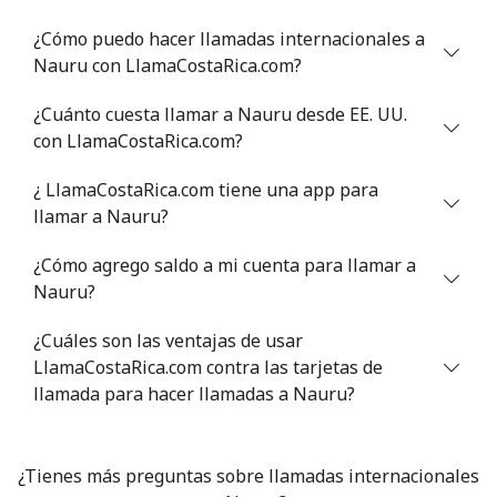
¿Cómo puedo hacer llamadas internacionales a
Celular
⁦47.9¢⁩
10 min por ⁦$5⁩
⁦32¢⁩
Nauru con LlamaCostaRica.com?
Nigeria
¿Cuánto cuesta llamar a Nauru desde EE. UU.
con LlamaCostaRica.com?
Línea fija
⁦21.5¢⁩
23 min por ⁦$5⁩
-
¿ LlamaCostaRica.com tiene una app para
Celular
⁦16.5¢⁩
30 min por ⁦$5⁩
⁦35¢⁩
llamar a Nauru?
¿Cómo agrego saldo a mi cuenta para llamar a
Niue
Nauru?
All
⁦205.9¢⁩
2 min por ⁦$5⁩
-
¿Cuáles son las ventajas de usar
country
LlamaCostaRica.com contra las tarjetas de
llamada para hacer llamadas a Nauru?
Norfolk Island
All
⁦200.9¢⁩
2 min por ⁦$5⁩
-
¿Tienes más preguntas sobre llamadas internacionales
country