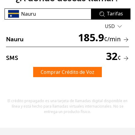
Tarifas
USD
185.9
¢
/min
Nauru
No se ha creado una contraseña
32
¢
SMS
Mínimo 8 caracteres
Una letra mayúscula y una minúscula
Un número
Comprar Crédito de Voz
Un caracter especial
El crédito prepagado es una tarjeta de llamadas digital disponible en
línea y está hecho para llamadas virtuales internacionales. No se
entrega un producto físico.
Mantente en contacto para recibir nuestras mejores
ofertas.