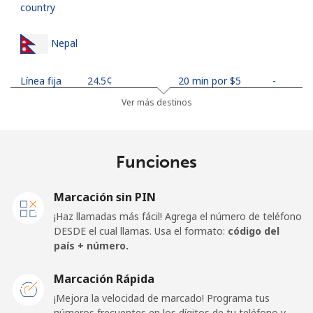
country
Nepal
Línea fija
⁦24.5¢⁩
20 min por ⁦$5⁩
-
Ver más destinos
Celular
⁦26.9¢⁩
18 min por ⁦$5⁩
-
Netherlands
Funciones
Línea fija
⁦1.5¢⁩
333 min por ⁦$5⁩
-
Marcación sin PIN
¡Haz llamadas más fácil! Agrega el número de teléfono
Celular
⁦22.5¢⁩
22 min por ⁦$5⁩
⁦13¢⁩
DESDE el cual llamas. Usa el formato:
código del
país + número.
New Caledonia
Marcación Rápida
Línea fija
⁦45.5¢⁩
10 min por ⁦$5⁩
-
¡Mejora la velocidad de marcado! Programa tus
números frecuentes en los dígitos de tu teléfono y