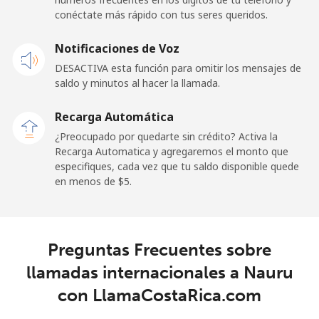
conéctate más rápido con tus seres queridos.
Celular
⁦48.9¢⁩
10 min por ⁦$5⁩
⁦11¢⁩
Notificaciones de Voz
New Zealand
DESACTIVA esta función para omitir los mensajes de
saldo y minutos al hacer la llamada.
Línea fija
⁦2.6¢⁩
192 min por ⁦$5⁩
-
Recarga Automática
Celular
⁦6.9¢⁩
72 min por ⁦$5⁩
⁦12¢⁩
¿Preocupado por quedarte sin crédito? Activa la
Recarga Automatica y agregaremos el monto que
Nicaragua
especifiques, cada vez que tu saldo disponible quede
en menos de ⁦$5⁩.
Línea fija
⁦19.5¢⁩
25 min por ⁦$5⁩
-
Celular
⁦33.9¢⁩
14 min por ⁦$5⁩
⁦27¢⁩
Preguntas Frecuentes sobre
llamadas internacionales a Nauru
Niger
con LlamaCostaRica.com
Línea fija
⁦53.9¢⁩
9 min por ⁦$5⁩
-