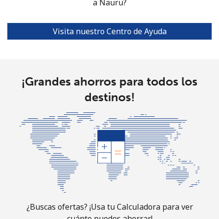
a Nauru?
North Korea
Visita nuestro Centro de Ayuda
All
⁦73.9¢⁩
6 min por ⁦$5⁩
-
country
¡Grandes ahorros para todos los
Norway
destinos!
Línea fija
⁦1.5¢⁩
333 min por ⁦$5⁩
-
Celular
⁦1.6¢⁩
312 min por ⁦$5⁩
⁦8¢⁩
¿Buscas ofertas? ¡Usa tu Calculadora para ver
cuánto puedes ahorrar!