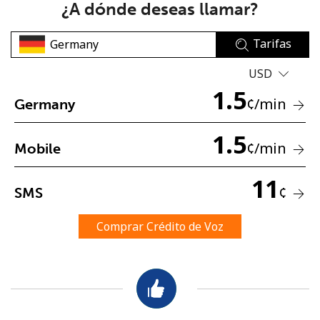
¿A dónde deseas llamar?
Tarifas
USD
1.5
¢
/min
Germany
No se ha creado una contraseña
1.5
Mínimo 8 caracteres
¢
/min
Mobile
Una letra mayúscula y una minúscula
Un número
11
Un caracter especial
¢
SMS
Comprar Crédito de Voz
Mantente en contacto para recibir nuestras mejores
ofertas.