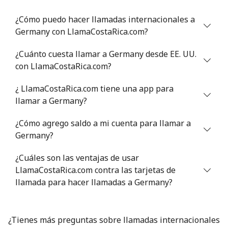
Línea fija
⁦1.5¢⁩
333 min por
-
¿Cómo puedo hacer llamadas internacionales a
⁦$5⁩
Germany con LlamaCostaRica.com?
Celular
¿Cuánto cuesta llamar a Germany desde EE. UU.
⁦1.6¢⁩
312 min por
⁦8¢⁩
⁦$5⁩
con LlamaCostaRica.com?
¿ LlamaCostaRica.com tiene una app para
Greenland
llamar a Germany?
Línea fija
⁦10.5¢⁩
47 min por
-
¿Cómo agrego saldo a mi cuenta para llamar a
⁦$5⁩
Germany?
Celular
⁦10.9¢⁩
45 min por
⁦5¢⁩
¿Cuáles son las ventajas de usar
⁦$5⁩
LlamaCostaRica.com contra las tarjetas de
llamada para hacer llamadas a Germany?
Grenada
Línea fija
⁦16.9¢⁩
29 min por
-
¿Tienes más preguntas sobre llamadas internacionales
⁦$5⁩