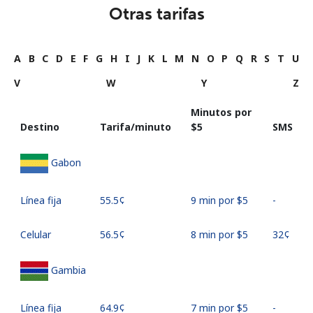
Otras tarifas
A
B
C
D
E
F
G
H
I
J
K
L
M
N
O
P
Q
R
S
T
U
V
W
Y
Z
Minutos por
Destino
Tarifa/minuto
⁦$5⁩
SMS
Gabon
Línea fija
⁦55.5¢⁩
9 min por ⁦$5⁩
-
Celular
⁦56.5¢⁩
8 min por ⁦$5⁩
⁦32¢⁩
Gambia
Línea fija
⁦64.9¢⁩
7 min por ⁦$5⁩
-