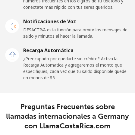
números frecuentes en los dígitos de tu teléfono y
conéctate más rápido con tus seres queridos.
Ghana
Notificaciones de Voz
Línea fija
⁦33.9¢⁩
14 min por
-
DESACTIVA esta función para omitir los mensajes de
⁦$5⁩
saldo y minutos al hacer la llamada.
Celular
⁦27.5¢⁩
18 min por
-
Recarga Automática
⁦$5⁩
¿Preocupado por quedarte sin crédito? Activa la
Recarga Automatica y agregaremos el monto que
Gibraltar
especifiques, cada vez que tu saldo disponible quede
en menos de ⁦$5⁩.
Línea fija
⁦9.9¢⁩
50 min por
-
⁦$5⁩
Preguntas Frecuentes sobre
Celular
⁦21.5¢⁩
23 min por
-
⁦$5⁩
llamadas internacionales a Germany
con LlamaCostaRica.com
Greece