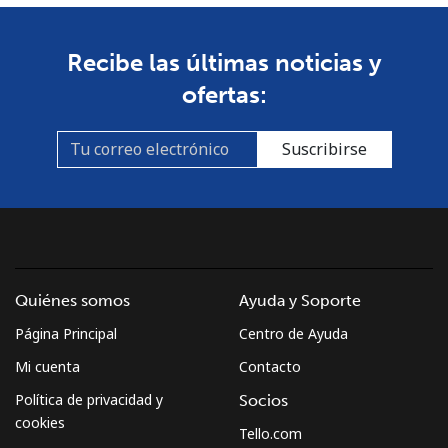
Guyana
Recibe las últimas noticias y
ofertas:
Línea fija
⁦29.5¢⁩
16 min por
-
⁦$5⁩
Suscribirse
Celular
⁦35.9¢⁩
13 min por
⁦5¢⁩
⁦$5⁩
Mobile -
⁦26.9¢⁩
18 min por
⁦5¢⁩
Digicel
⁦$5⁩
Quiénes somos
Ayuda y Soporte
Página Principal
Centro de Ayuda
Mi cuenta
Contacto
Política de privacidad y
Socios
cookies
Tello.com