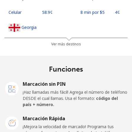
Celular
⁦58.9¢⁩
8 min por ⁦$5⁩
⁦4¢⁩
Georgia
Línea fija
⁦32.5¢⁩
15 min por
-
Ver más destinos
⁦$5⁩
Celular
⁦37.9¢⁩
13 min por
⁦16¢⁩
Funciones
⁦$5⁩
Marcación sin PIN
Germany
¡Haz llamadas más fácil! Agrega el número de teléfono
DESDE el cual llamas. Usa el formato:
código del
Línea fija
⁦1.5¢⁩
333 min por
-
país + número.
⁦$5⁩
Marcación Rápida
Celular
⁦1.5¢⁩
333 min por
⁦11¢⁩
¡Mejora la velocidad de marcado! Programa tus
⁦$5⁩