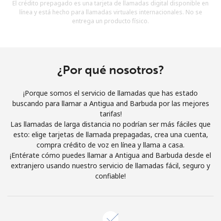
El crédito prepagado es una tarjeta de llamadas digital disponible en
Al abrir una cuenta en este sitio web, estoy de acuerdo con
línea y está hecho para llamadas virtuales internacionales. No se
estos
Términos y condiciones.
entrega un producto físico.
Únete
¿Por qué nosotros?
¡Porque somos el servicio de llamadas que has estado
¡Hola!
buscando para llamar a Antigua and Barbuda por las mejores
tarifas!
Las llamadas de larga distancia no podrían ser más fáciles que
Inicia sesión o
REGÍSTRATE →
esto: elige tarjetas de llamada prepagadas, crea una cuenta,
compra crédito de voz en línea y llama a casa.
¡Entérate cómo puedes llamar a Antigua and Barbuda desde el
extranjero usando nuestro servicio de llamadas fácil, seguro y
confiable!
¿Olvidaste tu contraseña? →