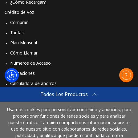
¿Cómo Recargar?
Crédito de Voz
Comprar
Tarifas
Plan Mensual
Cómo Llamar
Números de Acceso
Aplicaciones
Calculadora de ahorros
Travel eSIM
Todos Los Productos
Comprar
Usamos cookies para personalizar contenido y anuncios, para
Cómo funciona
proporcionar funciones de redes sociales y para analizar
nuestro tráfico. También compartimos información sobre tu
uso de nuestro sitio con colaboradores de redes sociales,
publicidad y analítica que pueden combinarla con otra
Paga con