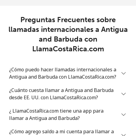
Celular
⁦56.5¢⁩
8 min por ⁦$5⁩
⁦32¢⁩
Preguntas Frecuentes sobre
Anguilla
llamadas internacionales a Antigua
and Barbuda con
Línea fija
⁦33.5¢⁩
14 min por ⁦$5⁩
-
LlamaCostaRica.com
Celular
⁦34.9¢⁩
14 min por ⁦$5⁩
⁦5¢⁩
¿Cómo puedo hacer llamadas internacionales a
Antigua And Barbuda
Antigua and Barbuda con LlamaCostaRica.com?
Línea fija
⁦33.9¢⁩
14 min por ⁦$5⁩
-
¿Cuánto cuesta llamar a Antigua and Barbuda
desde EE. UU. con LlamaCostaRica.com?
Celular
⁦33.9¢⁩
14 min por ⁦$5⁩
⁦11¢⁩
¿ LlamaCostaRica.com tiene una app para
Argentina
llamar a Antigua and Barbuda?
¿Cómo agrego saldo a mi cuenta para llamar a
Línea fija
⁦1.7¢⁩
294 min por ⁦$5⁩
-