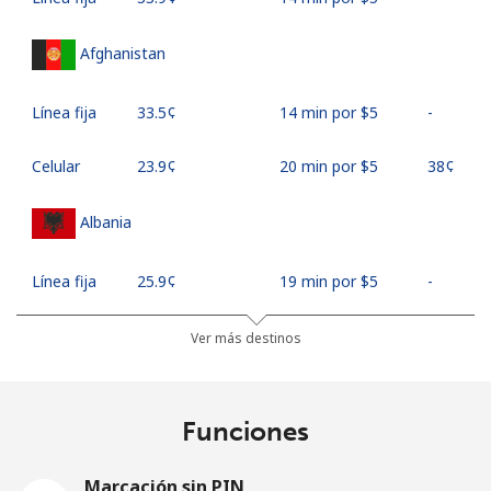
Afghanistan
Línea fija
⁦33.5¢⁩
14 min por ⁦$5⁩
-
Celular
⁦23.9¢⁩
20 min por ⁦$5⁩
⁦38¢⁩
Albania
Línea fija
⁦25.9¢⁩
19 min por ⁦$5⁩
-
Celular
⁦48.5¢⁩
10 min por ⁦$5⁩
⁦11¢⁩
Ver más destinos
Algeria
Funciones
Línea fija
⁦10.5¢⁩
47 min por ⁦$5⁩
-
Marcación sin PIN