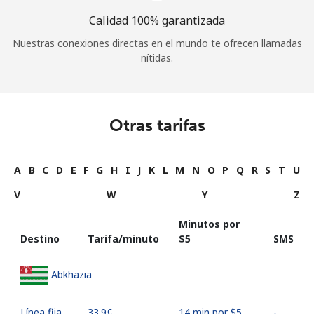
Calidad 100% garantizada
Nuestras conexiones directas en el mundo te ofrecen llamadas
nítidas.
Otras tarifas
A
B
C
D
E
F
G
H
I
J
K
L
M
N
O
P
Q
R
S
T
U
V
W
Y
Z
Minutos por
Destino
Tarifa/minuto
⁦$5⁩
SMS
Abkhazia
Línea fija
⁦33.9¢⁩
14 min por ⁦$5⁩
-