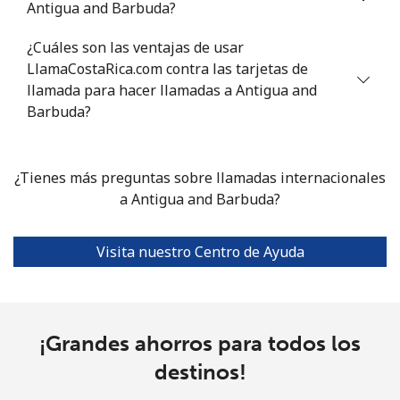
Antigua and Barbuda?
Celular
⁦20.5¢⁩
24 min por ⁦$5⁩
⁦14¢⁩
¿Cuáles son las ventajas de usar
LlamaCostaRica.com contra las tarjetas de
Armenia
llamada para hacer llamadas a Antigua and
Barbuda?
Línea fija
⁦26.5¢⁩
18 min por ⁦$5⁩
-
Celular
⁦32.5¢⁩
15 min por ⁦$5⁩
-
¿Tienes más preguntas sobre llamadas internacionales
a Antigua and Barbuda?
Aruba
Visita nuestro Centro de Ayuda
Línea fija
⁦13.9¢⁩
35 min por ⁦$5⁩
-
Celular
⁦31.5¢⁩
15 min por ⁦$5⁩
-
¡Grandes ahorros para todos los
Ascension Island
destinos!