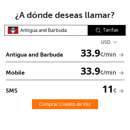
¿A dónde deseas llamar?
Tarifas
USD
No se ha creado una contraseña
33.9
¢
/min
Antigua and Barbuda
Mínimo 8 caracteres
Una letra mayúscula y una minúscula
33.9
Un número
¢
/min
Mobile
Un caracter especial
11
¢
SMS
Comprar Crédito de Voz
Mantente en contacto para recibir nuestras mejores
ofertas.