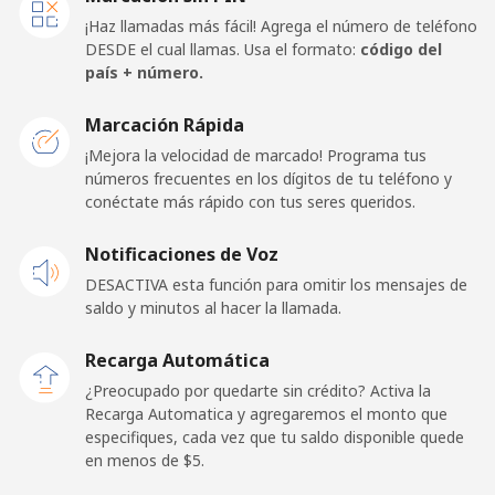
Celular
⁦98.9¢⁩
5 min por ⁦$5⁩
-
¡Haz llamadas más fácil! Agrega el número de teléfono
DESDE el cual llamas. Usa el formato:
código del
American Samoa
país + número.
Marcación Rápida
Línea fija
⁦19.5¢⁩
25 min por ⁦$5⁩
-
¡Mejora la velocidad de marcado! Programa tus
números frecuentes en los dígitos de tu teléfono y
Celular
⁦21.5¢⁩
23 min por ⁦$5⁩
-
conéctate más rápido con tus seres queridos.
Andorra
Notificaciones de Voz
DESACTIVA esta función para omitir los mensajes de
Línea fija
⁦9.9¢⁩
50 min por ⁦$5⁩
-
saldo y minutos al hacer la llamada.
Celular
⁦29.9¢⁩
16 min por ⁦$5⁩
⁦11¢⁩
Recarga Automática
¿Preocupado por quedarte sin crédito? Activa la
Angola
Recarga Automatica y agregaremos el monto que
especifiques, cada vez que tu saldo disponible quede
en menos de ⁦$5⁩.
Línea fija
⁦39.9¢⁩
12 min por ⁦$5⁩
-