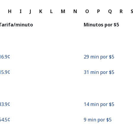
o
G
H
I
J
K
L
M
N
O
P
Q
R
Continuar con
Tarifa/minuto
Minutos por ⁦$5⁩
⁦16.9¢⁩
29 min por ⁦$5⁩
⁦15.9¢⁩
31 min por ⁦$5⁩
⁦33.9¢⁩
14 min por ⁦$5⁩
⁦54.5¢⁩
9 min por ⁦$5⁩