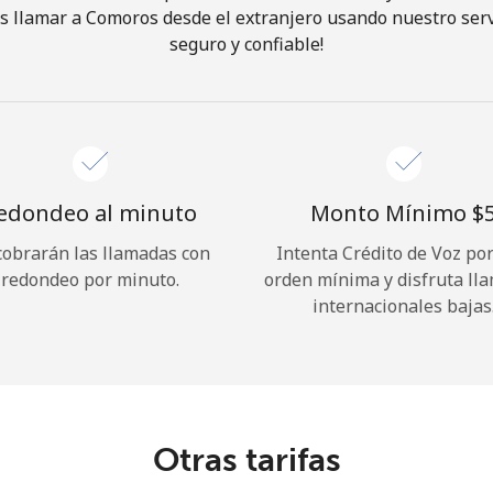
 llamar a Comoros desde el extranjero usando nuestro servi
seguro y confiable!
¡Hola!
Inicia sesión o
REGÍSTRATE →
edondeo al minuto
Monto Mínimo ⁦$5
cobrarán las llamadas con
Intenta Crédito de Voz po
redondeo por minuto.
orden mínima y disfruta ll
internacionales bajas
¿Olvidaste tu contraseña? →
Iniciar Sesión
Otras tarifas