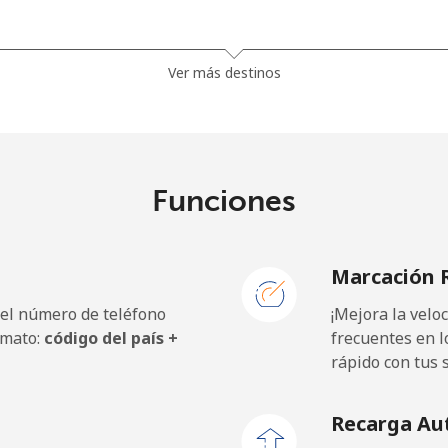
1.5¢⁩
333 min por ⁦$5⁩
Ver más destinos
⁦33.9¢⁩
14 min por ⁦$5⁩
Funciones
⁦39.5¢⁩
12 min por ⁦$5⁩
Marcación 
 el número de teléfono
¡Mejora la vel
⁦23.5¢⁩
21 min por ⁦$5⁩
rmato:
código del país +
frecuentes en l
rápido con tus 
⁦25.5¢⁩
19 min por ⁦$5⁩
Recarga Au