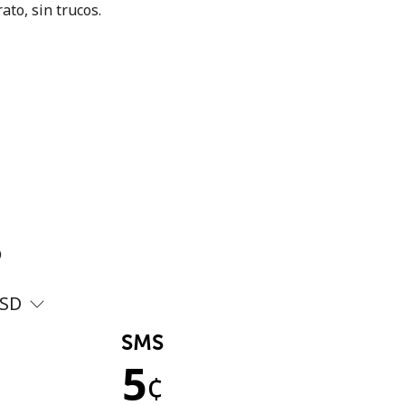
ato, sin trucos.
?
SD
SMS
5
¢