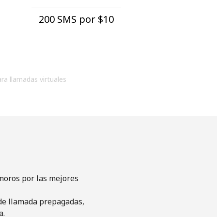
200 SMS por ⁦$10⁩
ara llamadas virtuales
moros por las mejores
s de llamada prepagadas,
a.