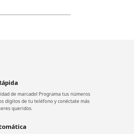
⁦15¢⁩
-
⁦16¢⁩
Rápida
ocidad de marcado! Programa tus números
-
os dígitos de tu teléfono y conéctate más
seres queridos.
⁦15¢⁩
tomática