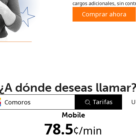
cargos adicionales, sin contr
o
Comprar ahora
¿A dónde deseas llamar
Tarifas
U
No se ha creado una contraseña
Mobile
78.5
Mínimo 8 caracteres
¢
/min
Una letra mayúscula y una minúscula