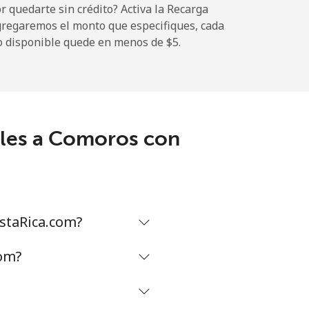
 quedarte sin crédito? Activa la Recarga
gregaremos el monto que especifiques, cada
-
o disponible quede en menos de ⁦$5⁩.
-
ales a Comoros con
-
-
staRica.com?
-
com?
⁦16¢⁩