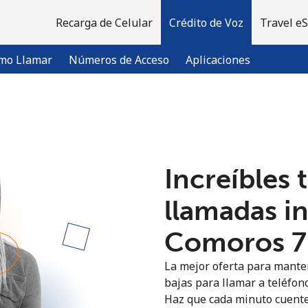
Recarga de Celular
Crédito de Voz
Travel e
mo Llamar
Números de Acceso
Aplicaciones
¡Bienvenido!
Increíbles 
¿Ya tienes una cuenta?
Inicia sesión →
llamadas i
Regístrate con
Comoros ⁦7
La mejor oferta para manten
bajas para llamar a teléfon
Haz que cada minuto cuente