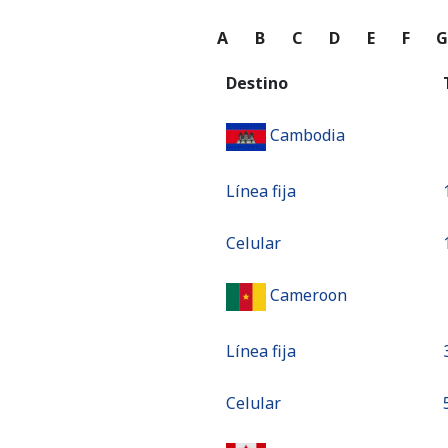
A
B
C
D
E
F
Destino
Cambodia
Línea fija
Celular
Cameroon
Línea fija
Celular