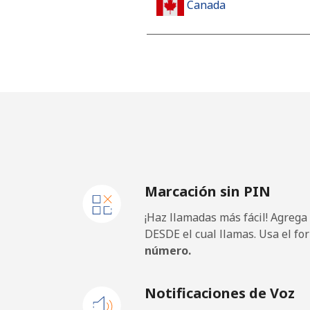
Canada
All country
⁦
Cape Verde
Línea fija
Celular
Marcación sin PIN
Caribbean Netherlands
¡Haz llamadas más fácil! Agrega
Línea fija
DESDE el cual llamas. Usa el fo
número.
Celular
Notificaciones de Voz
Cayman Islands