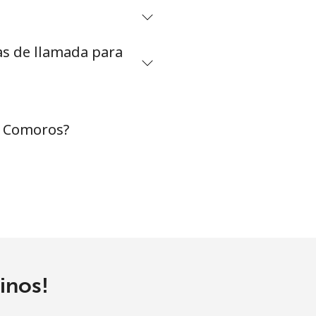
as de llamada para
-
⁦8¢⁩
-
a Comoros?
-
-
inos!
-