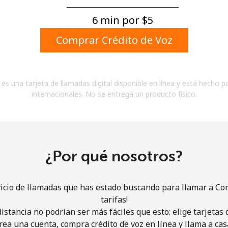
Un número
Un caracter especial
6 min por ⁦$5⁩
Comprar Crédito de Voz
es una tarjeta de llamadas digital disponible en línea y está hecho p
internacionales. No se entrega un producto físico.
Mantente en contacto para recibir nuestras mejores
ofertas.
Al abrir una cuenta en este sitio web, estoy de
acuerdo con estos
Términos y condiciones.
¿Por qué nosotros?
Únete
vicio de llamadas que has estado buscando para llamar a Co
tarifas!
istancia no podrían ser más fáciles que esto: elige tarjeta
rea una cuenta, compra crédito de voz en línea y llama a cas