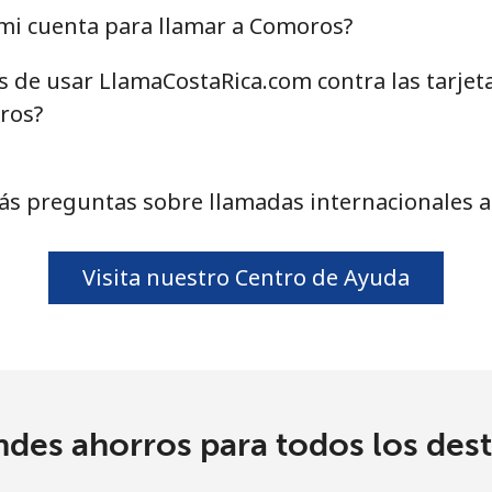
mi cuenta para llamar a Comoros?
as de usar LlamaCostaRica.com contra las tarjet
4.5¢⁩
111 min por ⁦$5⁩
ros?
1.6¢⁩
312 min por ⁦$5⁩
1.7¢⁩
294 min por ⁦$5⁩
ás preguntas sobre llamadas internacionales 
Visita nuestro Centro de Ayuda
4.9¢⁩
102 min por ⁦$5⁩
4.9¢⁩
102 min por ⁦$5⁩
ndes ahorros para todos los dest
3¢⁩
166 min por ⁦$5⁩