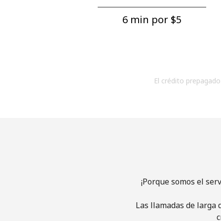
6 min por ⁦$5⁩
El crédito prepagado 
¡Porque somos el ser
Las llamadas de larga d
c