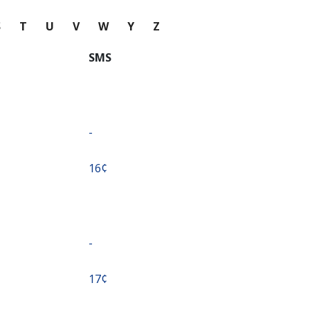
S
T
U
V
W
Y
Z
SMS
-
⁦16¢⁩
-
⁦17¢⁩