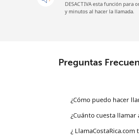
DESACTIVA esta función para om
y minutos al hacer la llamada.
Línea fija
Celular
Central African Republi
Preguntas Frecuen
Línea fija
Celular
Chad
¿Cómo puedo hacer lla
Línea fija
¿Cuánto cuesta llamar
Celular
¿ LlamaCostaRica.com 