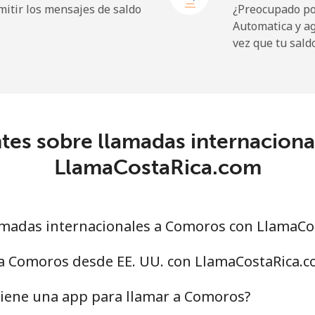
itir los mensajes de saldo
¿Preocupado por
Automatica y a
⁦19.9¢⁩
25 min por ⁦$5⁩
vez que tu sald
⁦27.5¢⁩
18 min por ⁦$5⁩
c
tes sobre llamadas internacion
⁦88.5¢⁩
5 min por ⁦$5⁩
LlamaCostaRica.com
⁦73.9¢⁩
6 min por ⁦$5⁩
madas internacionales a Comoros con LlamaCo
⁦78.9¢⁩
6 min por ⁦$5⁩
 a Comoros desde EE. UU. con LlamaCostaRica.
⁦71.5¢⁩
6 min por ⁦$5⁩
tiene una app para llamar a Comoros?