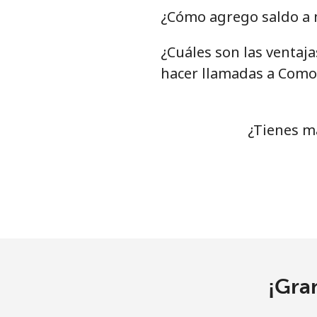
Chile
¿Cómo agrego saldo a 
¿Cuáles son las ventaj
Línea fija
⁦
hacer llamadas a Como
Celular
⁦
Santiago
⁦
¿Tienes m
China
Línea fija
⁦
Celular
⁦
Christmas Island
¡Gra
All country
⁦