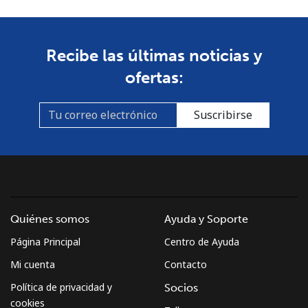
Celular
⁦80.9¢⁩
6 min por ⁦$5⁩
-
Guyana
Recibe las últimas noticias y
ofertas:
Línea fija
⁦29.5¢⁩
16 min por
-
⁦$5⁩
Suscribirse
Celular
⁦35.9¢⁩
13 min por
⁦5¢⁩
⁦$5⁩
Mobile -
⁦26.9¢⁩
18 min por
⁦5¢⁩
Digicel
⁦$5⁩
Quiénes somos
Ayuda y Soporte
Página Principal
Centro de Ayuda
Mi cuenta
Contacto
Política de privacidad y
Socios
cookies