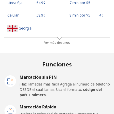
Línea fija
⁦64.9¢⁩
7 min por ⁦$5⁩
-
Celular
⁦58.9¢⁩
8 min por ⁦$5⁩
⁦4¢⁩
Georgia
Línea fija
⁦32.5¢⁩
15 min por
-
Ver más destinos
⁦$5⁩
Celular
⁦37.9¢⁩
13 min por
⁦16¢⁩
Funciones
⁦$5⁩
Marcación sin PIN
Germany
¡Haz llamadas más fácil! Agrega el número de teléfono
DESDE el cual llamas. Usa el formato:
código del
Línea fija
⁦1.5¢⁩
333 min por
-
país + número.
⁦$5⁩
Marcación Rápida
Celular
⁦1.5¢⁩
333 min por
⁦11¢⁩
¡Mejora la velocidad de marcado! Programa tus