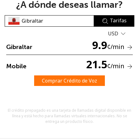
¿A dónde deseas llamar?
Tarifas
USD
9.9
¢
/min
Gibraltar
No se ha creado una contraseña
Mínimo 8 caracteres
21.5
¢
/min
Mobile
Una letra mayúscula y una minúscula
Un número
Un caracter especial
Comprar Crédito de Voz
El crédito prepagado es una tarjeta de llamadas digital disponible en
línea y está hecho para llamadas virtuales internacionales. No se
entrega un producto físico.
Mantente en contacto para recibir nuestras mejores
ofertas.