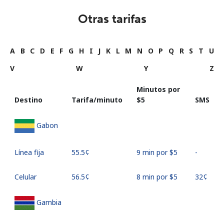
Otras tarifas
A
B
C
D
E
F
G
H
I
J
K
L
M
N
O
P
Q
R
S
T
U
V
W
Y
Z
Minutos por
Destino
Tarifa/minuto
⁦$5⁩
SMS
Gabon
Línea fija
⁦55.5¢⁩
9 min por ⁦$5⁩
-
Celular
⁦56.5¢⁩
8 min por ⁦$5⁩
⁦32¢⁩
Gambia