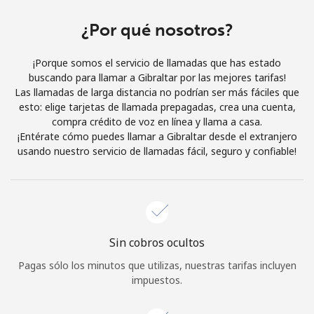
Al abrir una cuenta en este sitio web, estoy de acuerdo con
estos
Términos y condiciones.
¿Por qué nosotros?
¡Porque somos el servicio de llamadas que has estado
Únete
buscando para llamar a Gibraltar por las mejores tarifas!
Las llamadas de larga distancia no podrían ser más fáciles que
esto: elige tarjetas de llamada prepagadas, crea una cuenta,
compra crédito de voz en línea y llama a casa.
¡Entérate cómo puedes llamar a Gibraltar desde el extranjero
¡Hola!
usando nuestro servicio de llamadas fácil, seguro y confiable!
Inicia sesión o
REGÍSTRATE →
Sin cobros ocultos
Pagas sólo los minutos que utilizas, nuestras tarifas incluyen
impuestos.
¿Olvidaste tu contraseña? →