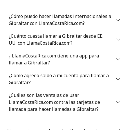
Línea fija
⁦1.5¢⁩
333 min por
-
¿Cómo puedo hacer llamadas internacionales a
⁦$5⁩
Gibraltar con LlamaCostaRica.com?
Celular
¿Cuánto cuesta llamar a Gibraltar desde EE.
⁦1.6¢⁩
312 min por
⁦8¢⁩
⁦$5⁩
UU. con LlamaCostaRica.com?
¿ LlamaCostaRica.com tiene una app para
Greenland
llamar a Gibraltar?
Línea fija
⁦10.5¢⁩
47 min por
-
¿Cómo agrego saldo a mi cuenta para llamar a
⁦$5⁩
Gibraltar?
Celular
⁦10.9¢⁩
45 min por
⁦5¢⁩
¿Cuáles son las ventajas de usar
⁦$5⁩
LlamaCostaRica.com contra las tarjetas de
llamada para hacer llamadas a Gibraltar?
Grenada
Línea fija
⁦16.9¢⁩
29 min por
-