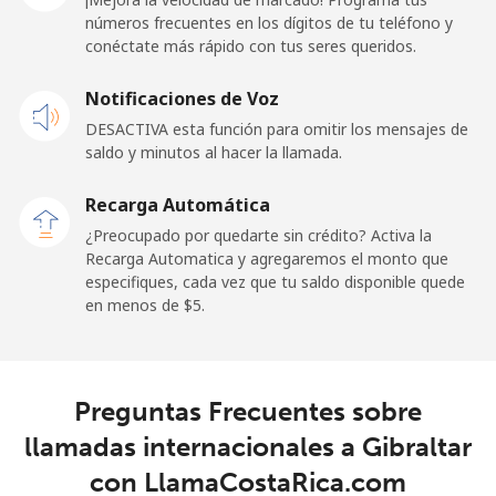
⁦$5⁩
números frecuentes en los dígitos de tu teléfono y
conéctate más rápido con tus seres queridos.
Ghana
Notificaciones de Voz
Línea fija
⁦33.9¢⁩
14 min por
-
DESACTIVA esta función para omitir los mensajes de
⁦$5⁩
saldo y minutos al hacer la llamada.
Celular
⁦27.5¢⁩
18 min por
-
Recarga Automática
⁦$5⁩
¿Preocupado por quedarte sin crédito? Activa la
Recarga Automatica y agregaremos el monto que
Gibraltar
especifiques, cada vez que tu saldo disponible quede
en menos de ⁦$5⁩.
Línea fija
⁦9.9¢⁩
50 min por
-
⁦$5⁩
Preguntas Frecuentes sobre
Celular
⁦21.5¢⁩
23 min por
-
⁦$5⁩
llamadas internacionales a Gibraltar
con LlamaCostaRica.com
Greece