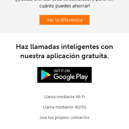
Guatemala
cuánto puedes ahorrar!
Línea fija
⁦19.9¢⁩
25 min por
-
Ver la diferencia
⁦$5⁩
Celular
⁦20.9¢⁩
23 min por
⁦11¢⁩
Haz llamadas inteligentes con
⁦$5⁩
nuestra aplicación gratuita.
Guinea
Línea fija
⁦64.9¢⁩
7 min por ⁦$5⁩
-
Celular
⁦53.5¢⁩
9 min por ⁦$5⁩
⁦32¢⁩
Llama mediante Wi-Fi
Guinea Bissau
Llama mediante 4G/5G
Usa tus propios contactos
Línea fija
⁦76.9¢⁩
6 min por ⁦$5⁩
-