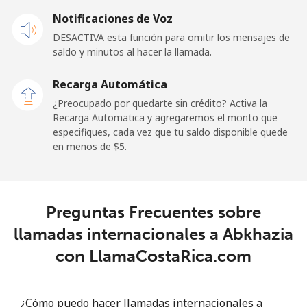
Andorra
Notificaciones de Voz
DESACTIVA esta función para omitir los mensajes de
Línea fija
⁦9.9¢⁩
50 min por ⁦$5⁩
-
saldo y minutos al hacer la llamada.
Celular
⁦29.9¢⁩
16 min por ⁦$5⁩
⁦11¢⁩
Recarga Automática
¿Preocupado por quedarte sin crédito? Activa la
Angola
Recarga Automatica y agregaremos el monto que
especifiques, cada vez que tu saldo disponible quede
en menos de ⁦$5⁩.
Línea fija
⁦39.9¢⁩
12 min por ⁦$5⁩
-
Celular
⁦56.5¢⁩
8 min por ⁦$5⁩
⁦32¢⁩
Preguntas Frecuentes sobre
Anguilla
llamadas internacionales a Abkhazia
con LlamaCostaRica.com
Línea fija
⁦33.5¢⁩
14 min por ⁦$5⁩
-
Celular
⁦34.9¢⁩
14 min por ⁦$5⁩
⁦5¢⁩
¿Cómo puedo hacer llamadas internacionales a