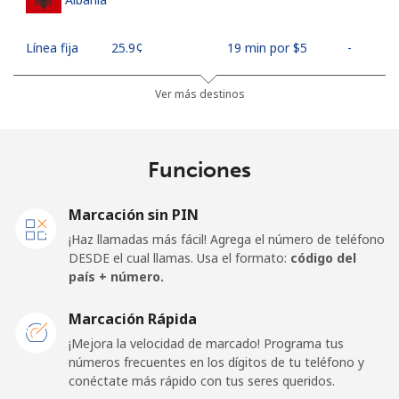
Línea fija
⁦25.9¢⁩
19 min por ⁦$5⁩
-
Celular
⁦48.5¢⁩
10 min por ⁦$5⁩
⁦11¢⁩
Ver más destinos
Algeria
Funciones
Línea fija
⁦10.5¢⁩
47 min por ⁦$5⁩
-
Marcación sin PIN
Celular
⁦98.9¢⁩
5 min por ⁦$5⁩
-
¡Haz llamadas más fácil! Agrega el número de teléfono
DESDE el cual llamas. Usa el formato:
código del
American Samoa
país + número.
Marcación Rápida
Línea fija
⁦19.5¢⁩
25 min por ⁦$5⁩
-
¡Mejora la velocidad de marcado! Programa tus
números frecuentes en los dígitos de tu teléfono y
Celular
⁦21.5¢⁩
23 min por ⁦$5⁩
-
conéctate más rápido con tus seres queridos.