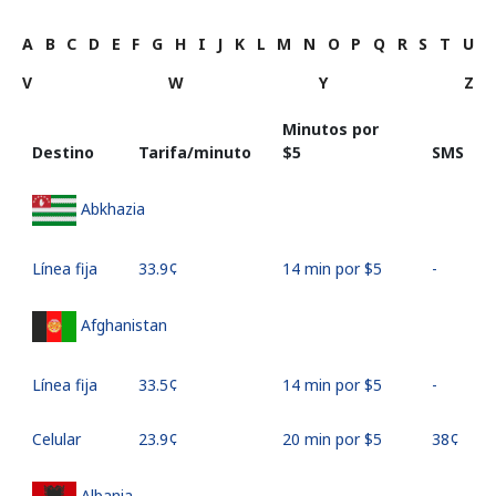
A
B
C
D
E
F
G
H
I
J
K
L
M
N
O
P
Q
R
S
T
U
V
W
Y
Z
Minutos por
Destino
Tarifa/minuto
⁦$5⁩
SMS
Abkhazia
Línea fija
⁦33.9¢⁩
14 min por ⁦$5⁩
-
Afghanistan
Línea fija
⁦33.5¢⁩
14 min por ⁦$5⁩
-
Celular
⁦23.9¢⁩
20 min por ⁦$5⁩
⁦38¢⁩
Albania