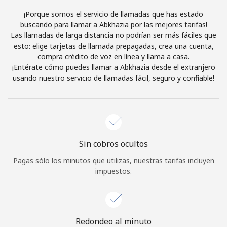
Al abrir una cuenta en este sitio web, estoy de acuerdo con
¡Porque somos el servicio de llamadas que has estado
estos
Términos y condiciones.
buscando para llamar a Abkhazia por las mejores tarifas!
Las llamadas de larga distancia no podrían ser más fáciles que
esto: elige tarjetas de llamada prepagadas, crea una cuenta,
Únete
compra crédito de voz en línea y llama a casa.
¡Entérate cómo puedes llamar a Abkhazia desde el extranjero
usando nuestro servicio de llamadas fácil, seguro y confiable!
¡Hola!
Inicia sesión o
REGÍSTRATE →
Sin cobros ocultos
Pagas sólo los minutos que utilizas, nuestras tarifas incluyen
impuestos.
¿Olvidaste tu contraseña? →
Redondeo al minuto