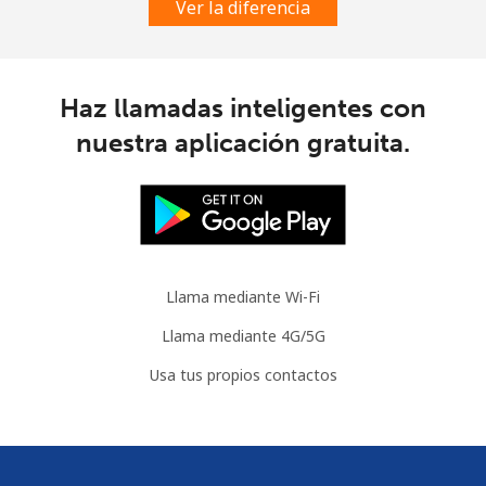
Ver la diferencia
Austria
Línea fija
⁦2.2¢⁩
227 min por ⁦$5⁩
-
Haz llamadas inteligentes con
nuestra aplicación gratuita.
Celular
⁦3.5¢⁩
142 min por ⁦$5⁩
⁦7¢⁩
Azerbaijan
Línea fija
⁦33.5¢⁩
14 min por ⁦$5⁩
-
Llama mediante Wi-Fi
Celular
⁦40.9¢⁩
12 min por ⁦$5⁩
⁦35¢⁩
Llama mediante 4G/5G
Usa tus propios contactos