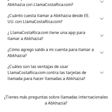
Abkhazia con LlamaCostaRica.com?
Antigua And Barbuda
¿Cuánto cuesta llamar a Abkhazia desde EE.
Línea fija
⁦33.9¢⁩
14 min por ⁦$5⁩
-
UU. con LlamaCostaRica.com?
¿ LlamaCostaRica.com tiene una app para
Celular
⁦33.9¢⁩
14 min por ⁦$5⁩
⁦11¢⁩
llamar a Abkhazia?
Argentina
¿Cómo agrego saldo a mi cuenta para llamar a
Abkhazia?
Línea fija
⁦1.7¢⁩
294 min por ⁦$5⁩
-
¿Cuáles son las ventajas de usar
Celular
⁦20.5¢⁩
24 min por ⁦$5⁩
⁦14¢⁩
LlamaCostaRica.com contra las tarjetas de
llamada para hacer llamadas a Abkhazia?
Armenia
¿Tienes más preguntas sobre llamadas internacionales
Línea fija
⁦26.5¢⁩
18 min por ⁦$5⁩
-
a Abkhazia?
Celular
⁦32.5¢⁩
15 min por ⁦$5⁩
-