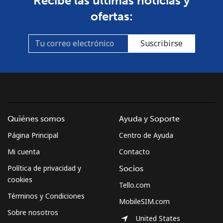
Recibe las últimas noticias y
Línea fija
⁦37.5¢⁩
13 min por
-
ofertas:
⁦$5⁩
Celular
⁦61.9¢⁩
8 min por
-
Suscribirse
⁦$5⁩
Mexico
Línea fija
⁦1.5¢⁩
333 min por
-
⁦$5⁩
Quiénes somos
Ayuda y Soporte
Página Principal
Centro de Ayuda
Celular
⁦1.5¢⁩
333 min por
⁦7¢⁩
⁦$5⁩
Mi cuenta
Contacto
Política de privacidad y
Socios
Micronesia
cookies
Tello.com
Términos y Condiciones
MobileSIM.com
All country
⁦70.9¢⁩
7 min por
-
Sobre nosotros
⁦$5⁩
United States