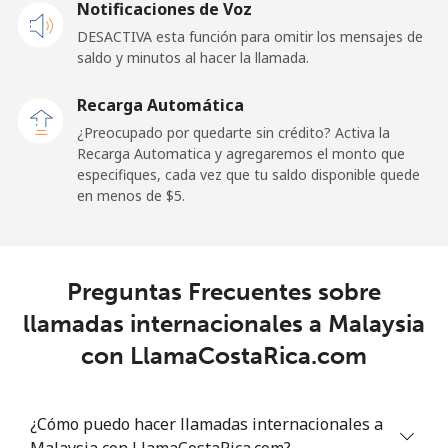
Notificaciones de Voz
⁦$5⁩
DESACTIVA esta función para omitir los mensajes de
saldo y minutos al hacer la llamada.
Malaysia
Recarga Automática
Línea fija
⁦1.5¢⁩
333 min por
-
¿Preocupado por quedarte sin crédito? Activa la
⁦$5⁩
Recarga Automatica y agregaremos el monto que
especifiques, cada vez que tu saldo disponible quede
Celular
⁦1.5¢⁩
333 min por
-
en menos de ⁦$5⁩.
⁦$5⁩
Maldives
Preguntas Frecuentes sobre
Línea fija
⁦109.9¢⁩
4 min por
-
llamadas internacionales a Malaysia
⁦$5⁩
con LlamaCostaRica.com
Celular
⁦108.9¢⁩
4 min por
-
⁦$5⁩
¿Cómo puedo hacer llamadas internacionales a
Malaysia con LlamaCostaRica.com?