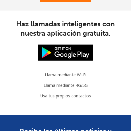
Mauritania
Línea fija
⁦86.9¢⁩
5 min por
-
Haz llamadas inteligentes con
⁦$5⁩
nuestra aplicación gratuita.
Celular
⁦89.5¢⁩
5 min por
-
⁦$5⁩
Mauritius
Llama mediante Wi-Fi
Línea fija
⁦8.5¢⁩
58 min por
-
⁦$5⁩
Llama mediante 4G/5G
Usa tus propios contactos
Celular
⁦7.5¢⁩
66 min por
⁦32¢⁩
⁦$5⁩
Mayotte Island