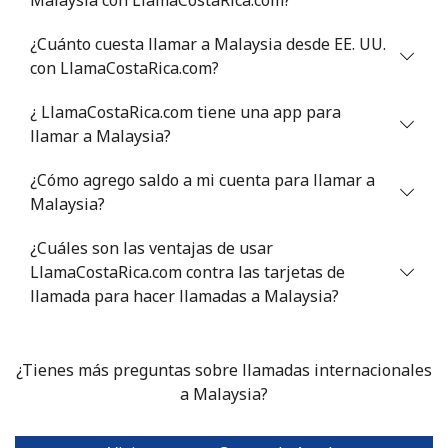
Mali
¿Cuánto cuesta llamar a Malaysia desde EE. UU.
Línea fija
⁦53.9¢⁩
9 min por
-
con LlamaCostaRica.com?
⁦$5⁩
¿ LlamaCostaRica.com tiene una app para
Celular
⁦53.9¢⁩
9 min por
⁦17¢⁩
llamar a Malaysia?
⁦$5⁩
¿Cómo agrego saldo a mi cuenta para llamar a
Malta
Malaysia?
¿Cuáles son las ventajas de usar
Línea fija
⁦39.5¢⁩
12 min por
-
LlamaCostaRica.com contra las tarjetas de
⁦$5⁩
llamada para hacer llamadas a Malaysia?
Celular
⁦58.5¢⁩
8 min por
⁦8¢⁩
⁦$5⁩
¿Tienes más preguntas sobre llamadas internacionales
a Malaysia?
Mariana Islands