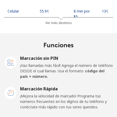
Celular
⁦55.9¢⁩
8 min por
⁦13¢⁩
⁦$5⁩
Ver más destinos
Madagascar
Funciones
Línea fija
⁦81.9¢⁩
6 min por
-
⁦$5⁩
Marcación sin PIN
Celular
⁦88.5¢⁩
5 min por
-
¡Haz llamadas más fácil! Agrega el número de teléfono
⁦$5⁩
DESDE el cual llamas. Usa el formato:
código del
país + número.
Malawi
Marcación Rápida
Línea fija
⁦57.9¢⁩
8 min por
-
¡Mejora la velocidad de marcado! Programa tus
⁦$5⁩
números frecuentes en los dígitos de tu teléfono y
conéctate más rápido con tus seres queridos.
Celular
⁦57.9¢⁩
8 min por
-