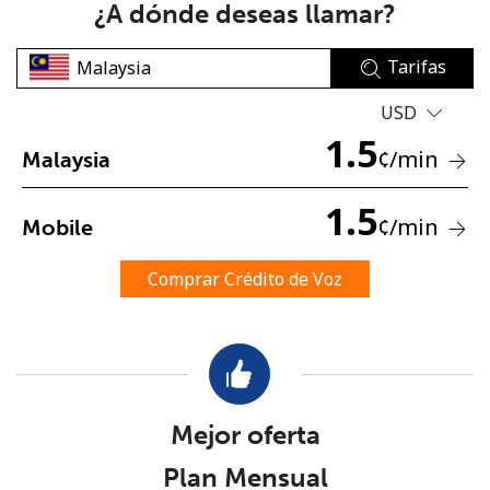
¿A dónde deseas llamar?
Tarifas
USD
1.5
¢
/min
Malaysia
No se ha creado una contraseña
1.5
Mínimo 8 caracteres
¢
/min
Mobile
Una letra mayúscula y una minúscula
Un número
Comprar Crédito de Voz
Un caracter especial
Mejor oferta
Mantente en contacto para recibir nuestras mejores
Plan Mensual
ofertas.