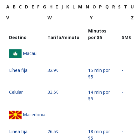
A
B
C
D
E
F
G
H
I
J
K
L
M
N
O
P
Q
R
S
T
U
V
W
Y
Z
Minutos
Destino
Tarifa/minuto
por ⁦$5⁩
SMS
Macau
Línea fija
⁦32.9¢⁩
15 min por
-
⁦$5⁩
Celular
⁦33.5¢⁩
14 min por
-
⁦$5⁩
Macedonia
Línea fija
⁦26.5¢⁩
18 min por
-
⁦$5⁩