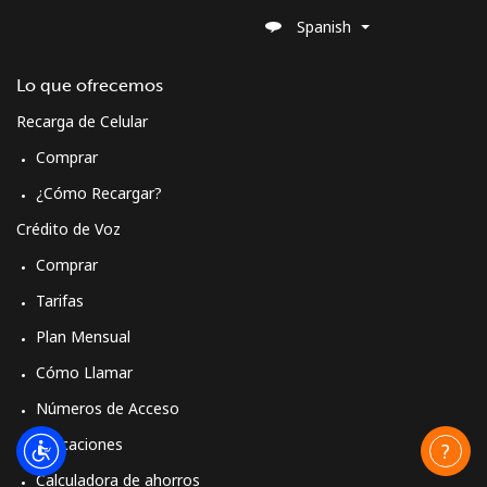
Spanish
Moldova
Lo que ofrecemos
Línea fija
⁦38.9¢⁩
12 min por
-
⁦$5⁩
Recarga de Celular
Comprar
Celular
⁦39.9¢⁩
12 min por
⁦32¢⁩
⁦$5⁩
¿Cómo Recargar?
Crédito de Voz
Monaco
Comprar
Tarifas
Línea fija
⁦42.5¢⁩
11 min por
-
⁦$5⁩
Plan Mensual
Cómo Llamar
Celular
⁦53.5¢⁩
9 min por
⁦10¢⁩
⁦$5⁩
Números de Acceso
Aplicaciones
Mongolia
Calculadora de ahorros