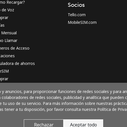
mo Recargar?
Socios
o de Voz
Tello.com
prar
MobileSIM.com
fas
n Mensual
o Llamar
eros de Acceso
caciones
uladora de ahorros
 eSIM
prar
o funciona
y anuncios, para proporcionar funciones de redes sociales y para a
 colaboradores de redes sociales, publicidad y analítica que pueden
 tu uso de su servicio. Para más información sobre nuestras práctic
as tener a tu disposición, por favor consulta nuestra Política de Priva
Paga con
Rechazar
Aceptar todo