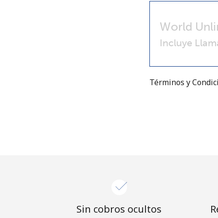
World Unli
Incluye Llam
Términos y Condi
Sin cobros ocultos
R