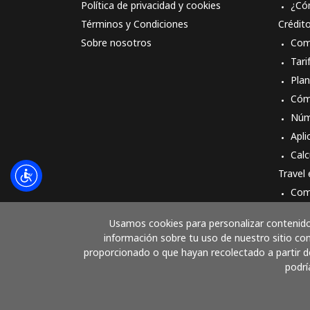
Política de privacidad y cookies
¿Có
Términos y Condiciones
Crédit
Sobre nosotros
Com
Tari
Pla
Cóm
Núm
Apli
Calc
Travel
Com
Cóm
Usamos cookies para personalizar contenido 
información sobre tu uso de nuestro sitio con
proporcionado o que hayan recolectado a partir de
podrí