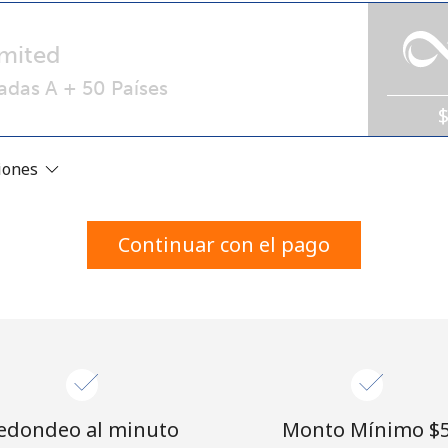
Un número
Un caracter especial
mited
adas A + 50 Países
ciones
Mantente en contacto para recibir nuestras mejores
ofertas.
Continuar con el pago
Al abrir una cuenta en este sitio web, estoy de
acuerdo con estos
Términos y condiciones.
Únete
edondeo al minuto
Monto Mínimo ⁦$5