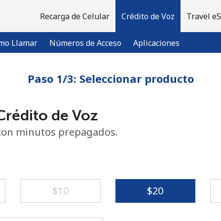
Recarga de Celular
Crédito de Voz
Travel e
mo Llamar
Números de Acceso
Aplicaciones
Paso 1/3: Seleccionar producto
¡Bienvenido!
rédito de Voz
¿Ya tienes una cuenta?
Inicia sesión →
con minutos prepagados.
Regístrate con
⁦$10⁩
⁦$20⁩