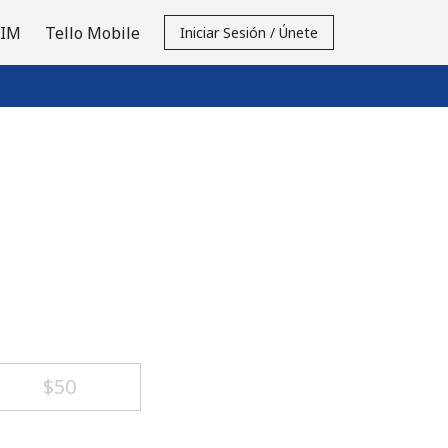
SIM
Tello Mobile
Iniciar Sesión / Únete
⁦$50⁩