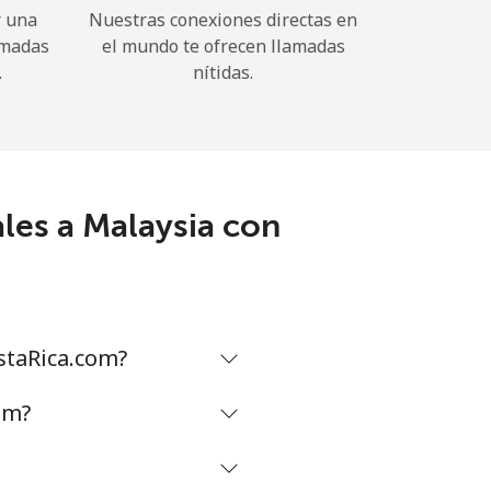
r una
Nuestras conexiones directas en
amadas
el mundo te ofrecen llamadas
.
nítidas.
les a Malaysia con
staRica.com?
om?