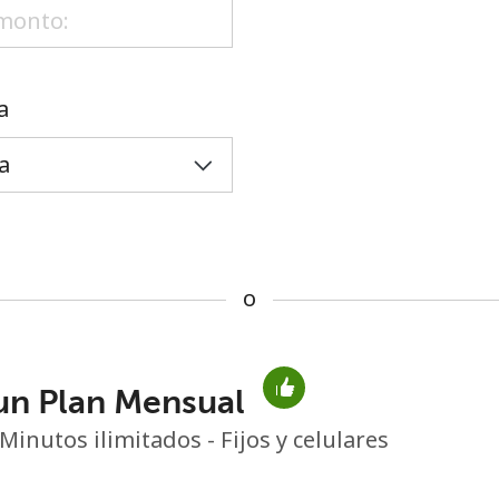
o
a
o
un Plan Mensual
No se ha creado una contraseña
Minutos ilimitados - Fijos y celulares
Mínimo 8 caracteres
Una letra mayúscula y una minúscula