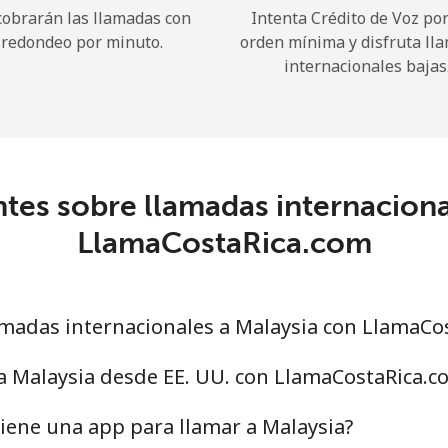
cobrarán las llamadas con
Intenta Crédito de Voz po
redondeo por minuto.
orden mínima y disfruta ll
¡Hola!
internacionales bajas
Inicia sesión o
REGÍSTRATE →
tes sobre llamadas internaciona
LlamaCostaRica.com
¿Olvidaste tu contraseña? →
madas internacionales a Malaysia con LlamaCo
a Malaysia desde EE. UU. con LlamaCostaRica.c
Iniciar Sesión
iene una app para llamar a Malaysia?