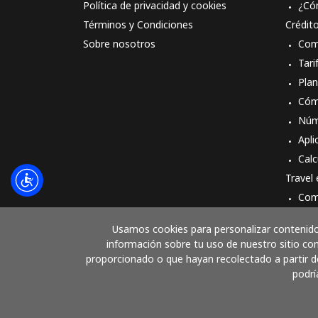
Política de privacidad y cookies
¿Có
Términos y Condiciones
Crédit
Sobre nosotros
Com
Tari
Pla
Cóm
Núm
Apli
Calc
Travel
Com
Cóm
Usamos cookies para personalizar contenido 
información sobre tu uso de nuestro sitio con
proporcionado o que hayan recolectado a partir de
podrí