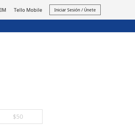
SIM
Tello Mobile
Iniciar Sesión / Únete
⁦$50⁩