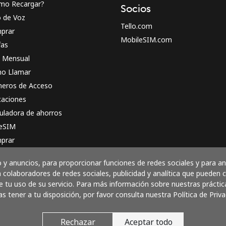
mo Recargar?
Socios
o de Voz
Tello.com
prar
MobileSIM.com
fas
n Mensual
o Llamar
eros de Acceso
caciones
uladora de ahorros
 eSIM
prar
o funciona
y anuncios, para proporcionar funciones de redes sociales y para a
 colaboradores de redes sociales, publicidad y analítica que pueden
 tu uso de su servicio. Para más información sobre nuestras práctic
as tener a tu disposición, por favor consulta nuestra Política de Priva
Paga con
Rechazar
Aceptar todo