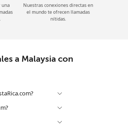
r una
Nuestras conexiones directas en
amadas
el mundo te ofrecen llamadas
.
nítidas.
les a Malaysia con
staRica.com?
om?