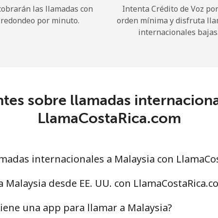
cobrarán las llamadas con
Intenta Crédito de Voz po
redondeo por minuto.
orden mínima y disfruta ll
¡Hola!
internacionales bajas
Inicia sesión o
REGÍSTRATE →
tes sobre llamadas internaciona
LlamaCostaRica.com
¿Olvidaste tu contraseña? →
madas internacionales a Malaysia con LlamaCo
a Malaysia desde EE. UU. con LlamaCostaRica.c
Iniciar Sesión
iene una app para llamar a Malaysia?