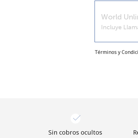
World Unli
Incluye Llam
Términos y Condi
Sin cobros ocultos
R