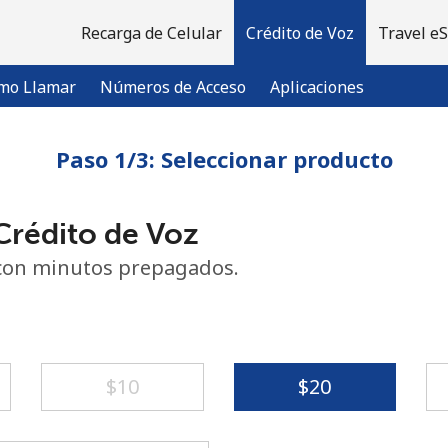
Recarga de Celular
Crédito de Voz
Travel e
mo Llamar
Números de Acceso
Aplicaciones
Paso 1/3: Seleccionar producto
¡Bienvenido!
rédito de Voz
¿Ya tienes una cuenta?
Inicia sesión →
con minutos prepagados.
Regístrate con
⁦$10⁩
⁦$20⁩