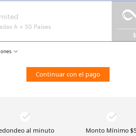
Un número
Un caracter especial
mited
adas A + 50 Países
ciones
Mantente en contacto para recibir nuestras mejores
ofertas.
Continuar con el pago
Al abrir una cuenta en este sitio web, estoy de
acuerdo con estos
Términos y condiciones.
Únete
edondeo al minuto
Monto Mínimo ⁦$5