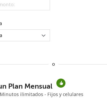
o
a
o
un Plan Mensual
No se ha creado una contraseña
Minutos ilimitados - Fijos y celulares
Mínimo 8 caracteres
Una letra mayúscula y una minúscula