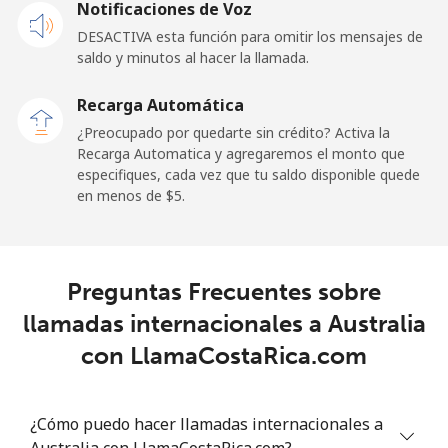
Notificaciones de Voz
DESACTIVA esta función para omitir los mensajes de
Línea fija
⁦9.9¢⁩
50 min por ⁦$5⁩
-
saldo y minutos al hacer la llamada.
Celular
⁦29.9¢⁩
16 min por ⁦$5⁩
⁦11¢⁩
Recarga Automática
¿Preocupado por quedarte sin crédito? Activa la
Angola
Recarga Automatica y agregaremos el monto que
especifiques, cada vez que tu saldo disponible quede
en menos de ⁦$5⁩.
Línea fija
⁦39.9¢⁩
12 min por ⁦$5⁩
-
Celular
⁦56.5¢⁩
8 min por ⁦$5⁩
⁦32¢⁩
Preguntas Frecuentes sobre
Anguilla
llamadas internacionales a Australia
con LlamaCostaRica.com
Línea fija
⁦33.5¢⁩
14 min por ⁦$5⁩
-
Celular
⁦34.9¢⁩
14 min por ⁦$5⁩
⁦5¢⁩
¿Cómo puedo hacer llamadas internacionales a
Australia con LlamaCostaRica.com?