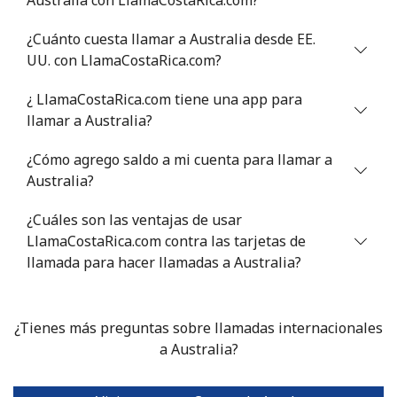
Antigua And Barbuda
¿Cuánto cuesta llamar a Australia desde EE.
Línea fija
⁦33.9¢⁩
14 min por ⁦$5⁩
-
UU. con LlamaCostaRica.com?
¿ LlamaCostaRica.com tiene una app para
Celular
⁦33.9¢⁩
14 min por ⁦$5⁩
⁦11¢⁩
llamar a Australia?
Argentina
¿Cómo agrego saldo a mi cuenta para llamar a
Australia?
Línea fija
⁦1.7¢⁩
294 min por ⁦$5⁩
-
¿Cuáles son las ventajas de usar
Celular
⁦20.5¢⁩
24 min por ⁦$5⁩
⁦14¢⁩
LlamaCostaRica.com contra las tarjetas de
llamada para hacer llamadas a Australia?
Armenia
¿Tienes más preguntas sobre llamadas internacionales
Línea fija
⁦26.5¢⁩
18 min por ⁦$5⁩
-
a Australia?
Celular
⁦32.5¢⁩
15 min por ⁦$5⁩
-