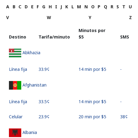
A
B
C
D
E
F
G
H
I
J
K
L
M
N
O
P
Q
R
S
T
U
V
W
Y
Z
Minutos por
Destino
Tarifa/minuto
⁦$5⁩
SMS
Abkhazia
Línea fija
⁦33.9¢⁩
14 min por ⁦$5⁩
-
Afghanistan
Línea fija
⁦33.5¢⁩
14 min por ⁦$5⁩
-
Celular
⁦23.9¢⁩
20 min por ⁦$5⁩
⁦38¢⁩
Albania