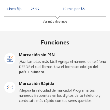
Línea fija
⁦25.9¢⁩
19 min por ⁦$5⁩
-
Celular
⁦48.5¢⁩
10 min por ⁦$5⁩
⁦11¢⁩
Ver más destinos
Algeria
Funciones
Línea fija
⁦10.5¢⁩
47 min por ⁦$5⁩
-
Marcación sin PIN
Celular
⁦98.9¢⁩
5 min por ⁦$5⁩
-
¡Haz llamadas más fácil! Agrega el número de teléfono
DESDE el cual llamas. Usa el formato:
código del
American Samoa
país + número.
Marcación Rápida
Línea fija
⁦19.5¢⁩
25 min por ⁦$5⁩
-
¡Mejora la velocidad de marcado! Programa tus
números frecuentes en los dígitos de tu teléfono y
Celular
⁦21.5¢⁩
23 min por ⁦$5⁩
-
conéctate más rápido con tus seres queridos.
Andorra