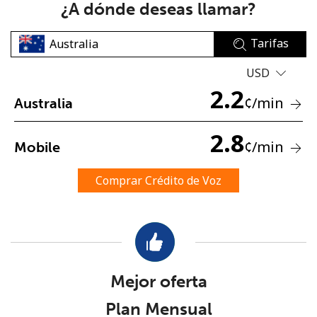
¿A dónde deseas llamar?
Tarifas
USD
2.2
¢
/min
Australia
No se ha creado una contraseña
2.8
Mínimo 8 caracteres
¢
/min
Mobile
Una letra mayúscula y una minúscula
Un número
Comprar Crédito de Voz
Un caracter especial
Mejor oferta
Mantente en contacto para recibir nuestras mejores
Plan Mensual
ofertas.