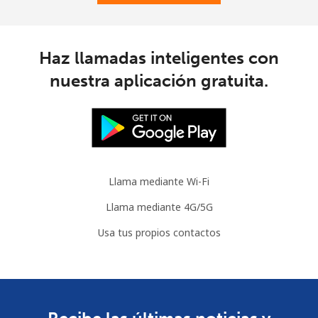
Austria
Línea fija
⁦2.2¢⁩
227 min por ⁦$5⁩
-
Haz llamadas inteligentes con
nuestra aplicación gratuita.
Celular
⁦3.5¢⁩
142 min por ⁦$5⁩
⁦7¢⁩
Azerbaijan
Línea fija
⁦33.5¢⁩
14 min por ⁦$5⁩
-
Llama mediante Wi-Fi
Celular
⁦40.9¢⁩
12 min por ⁦$5⁩
⁦35¢⁩
Llama mediante 4G/5G
Usa tus propios contactos