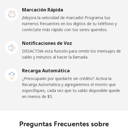
Belarus
Marcación Rápida
¡Mejora la velocidad de marcado! Programa tus
Línea fija
⁦55.5¢⁩
9 min por ⁦$5⁩
-
números frecuentes en los dígitos de tu teléfono y
conéctate más rápido con tus seres queridos.
Celular
⁦50.9¢⁩
9 min por ⁦$5⁩
-
Notificaciones de Voz
Belgium
DESACTIVA esta función para omitir los mensajes de
saldo y minutos al hacer la llamada.
Línea fija
⁦2.9¢⁩
172 min por ⁦$5⁩
-
Recarga Automática
Celular
⁦34.5¢⁩
14 min por ⁦$5⁩
⁦11¢⁩
¿Preocupado por quedarte sin crédito? Activa la
Recarga Automatica y agregaremos el monto que
especifiques, cada vez que tu saldo disponible quede
Belize
en menos de ⁦$5⁩.
Línea fija
⁦30.9¢⁩
16 min por ⁦$5⁩
-
Celular
⁦31.5¢⁩
15 min por ⁦$5⁩
⁦14¢⁩
Preguntas Frecuentes sobre