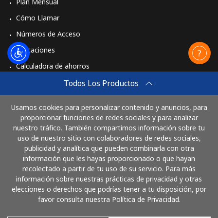
Plan Mensual
Cómo Llamar
Números de Acceso
Aplicaciones
Calculadora de ahorros
Travel eSIM
Todos Los Productos
Comprar
Usamos cookies para personalizar contenido y anuncios, para
Cómo funciona
proporcionar funciones de redes sociales y para analizar
nuestro tráfico. También compartimos información sobre tu
uso de nuestro sitio con colaboradores de redes sociales,
publicidad y analítica que pueden combinarla con otra
Paga con
información que les hayas proporcionado o que hayan
recolectado a partir de tu uso de su servicio. Para más
información sobre nuestras prácticas de privacidad y otras
elecciones o derechos que podrías tener a tu disposición, por
favor consulta nuestra Política de Privacidad.