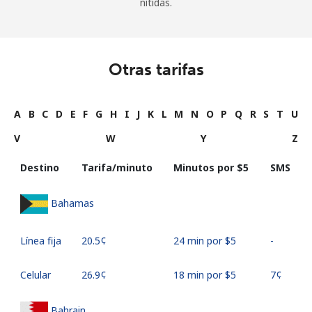
nítidas.
Otras tarifas
A
B
C
D
E
F
G
H
I
J
K
L
M
N
O
P
Q
R
S
T
U
V
W
Y
Z
Destino
Tarifa/minuto
Minutos por ⁦$5⁩
SMS
Bahamas
Línea fija
⁦20.5¢⁩
24 min por ⁦$5⁩
-
Celular
⁦26.9¢⁩
18 min por ⁦$5⁩
⁦7¢⁩
Bahrain