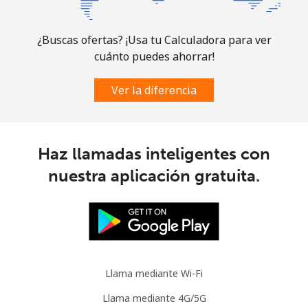
Celular
⁦34.5¢⁩
14 min por ⁦$5⁩
⁦7¢⁩
Brazil
¿Buscas ofertas? ¡Usa tu Calculadora para ver
cuánto puedes ahorrar!
Línea fija
⁦1.5¢⁩
333 min por ⁦$5⁩
-
Ver la diferencia
Celular
⁦2¢⁩
250 min por ⁦$5⁩
⁦5¢⁩
British Virgin Islands
Haz llamadas inteligentes con
nuestra aplicación gratuita.
Línea fija
⁦32.5¢⁩
15 min por ⁦$5⁩
-
Celular
⁦33.9¢⁩
14 min por ⁦$5⁩
⁦16¢⁩
Brunei
Llama mediante Wi-Fi
Línea fija
⁦34.5¢⁩
14 min por ⁦$5⁩
-
Llama mediante 4G/5G