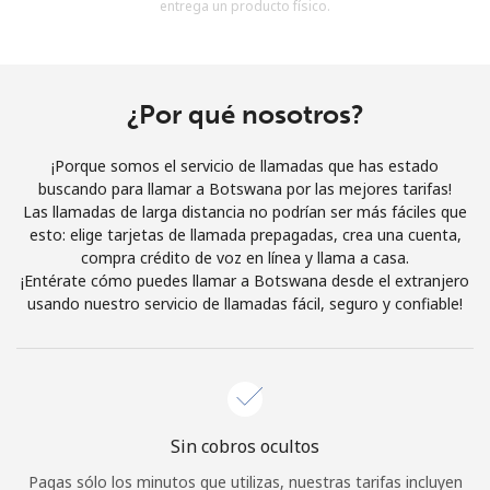
entrega un producto físico.
Al abrir una cuenta en este sitio web, estoy de acuerdo con
estos
Términos y condiciones.
Únete
¿Por qué nosotros?
¡Porque somos el servicio de llamadas que has estado
buscando para llamar a Botswana por las mejores tarifas!
Las llamadas de larga distancia no podrían ser más fáciles que
¡Hola!
esto: elige tarjetas de llamada prepagadas, crea una cuenta,
compra crédito de voz en línea y llama a casa.
¡Entérate cómo puedes llamar a Botswana desde el extranjero
Inicia sesión o
REGÍSTRATE →
usando nuestro servicio de llamadas fácil, seguro y confiable!
Sin cobros ocultos
¿Olvidaste tu contraseña? →
Pagas sólo los minutos que utilizas, nuestras tarifas incluyen