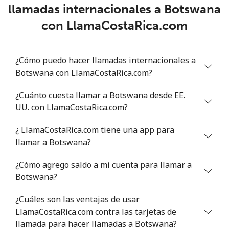
llamadas internacionales a Botswana
Benin
con LlamaCostaRica.com
Línea fija
⁦54.9¢⁩
9 min por ⁦$5⁩
-
¿Cómo puedo hacer llamadas internacionales a
Celular
⁦55.9¢⁩
8 min por ⁦$5⁩
-
Botswana con LlamaCostaRica.com?
Bermuda
¿Cuánto cuesta llamar a Botswana desde EE.
UU. con LlamaCostaRica.com?
Línea fija
⁦3.5¢⁩
142 min por ⁦$5⁩
-
¿ LlamaCostaRica.com tiene una app para
llamar a Botswana?
Celular
⁦3.5¢⁩
142 min por ⁦$5⁩
⁦16¢⁩
¿Cómo agrego saldo a mi cuenta para llamar a
Bhutan
Botswana?
Línea fija
⁦9.9¢⁩
50 min por ⁦$5⁩
-
¿Cuáles son las ventajas de usar
LlamaCostaRica.com contra las tarjetas de
Celular
llamada para hacer llamadas a Botswana?
⁦9.5¢⁩
52 min por ⁦$5⁩
-