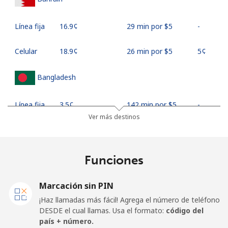
Línea fija
⁦16.9¢⁩
29 min por ⁦$5⁩
-
Celular
⁦18.9¢⁩
26 min por ⁦$5⁩
⁦5¢⁩
Bangladesh
Línea fija
⁦3.5¢⁩
142 min por ⁦$5⁩
-
Ver más destinos
Celular
⁦2.8¢⁩
178 min por ⁦$5⁩
-
Barbados
Funciones
Línea fija
⁦28.5¢⁩
17 min por ⁦$5⁩
-
Marcación sin PIN
¡Haz llamadas más fácil! Agrega el número de teléfono
Celular
⁦32.5¢⁩
15 min por ⁦$5⁩
-
DESDE el cual llamas. Usa el formato:
código del
país + número.