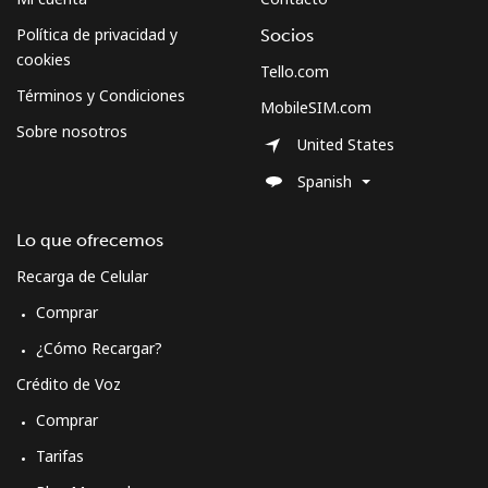
Celular
⁦63.5¢⁩
7 min por ⁦$5⁩
-
Política de privacidad y
Socios
cookies
Tello.com
Términos y Condiciones
MobileSIM.com
Sobre nosotros
United States
Spanish
Lo que ofrecemos
Recarga de Celular
Comprar
¿Cómo Recargar?
Crédito de Voz
Comprar
Tarifas