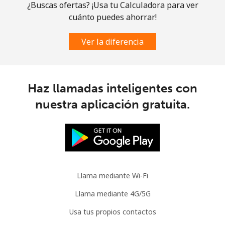
¿Buscas ofertas? ¡Usa tu Calculadora para ver
Celular
⁦4.9c⁩
102 min por ⁦$5⁩
⁦14c⁩
cuánto puedes ahorrar!
Slovenia
Ver la diferencia
Línea fija
⁦50.5c⁩
9 min por ⁦$5⁩
-
Haz llamadas inteligentes con
Celular
⁦77.5c⁩
6 min por ⁦$5⁩
-
nuestra aplicación gratuita.
Solomon Islands
All
⁦243.5c⁩
2 min por ⁦$5⁩
-
country
Llama mediante Wi-Fi
Somalia
Llama mediante 4G/5G
Línea fija
⁦84.9c⁩
5 min por ⁦$5⁩
-
Usa tus propios contactos