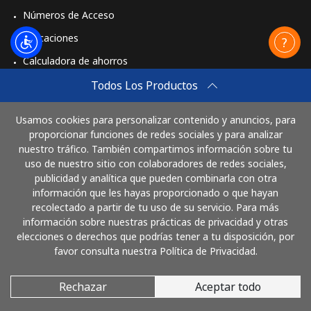
St Pierre And Miquelon
Números de Acceso
Aplicaciones
Línea fija
⁦74.5c⁩
6 min por ⁦$5⁩
-
Calculadora de ahorros
Celular
⁦80.5c⁩
6 min por ⁦$5⁩
-
Travel eSIM
Todos Los Productos
Comprar
Sudan
Usamos cookies para personalizar contenido y anuncios, para
Cómo funciona
proporcionar funciones de redes sociales y para analizar
nuestro tráfico. También compartimos información sobre tu
Línea fija
⁦66.5c⁩
7 min por ⁦$5⁩
-
uso de nuestro sitio con colaboradores de redes sociales,
publicidad y analítica que pueden combinarla con otra
Paga con
Celular
⁦61.5c⁩
8 min por ⁦$5⁩
⁦55c⁩
información que les hayas proporcionado o que hayan
recolectado a partir de tu uso de su servicio. Para más
Suriname
información sobre nuestras prácticas de privacidad y otras
elecciones o derechos que podrías tener a tu disposición, por
favor consulta nuestra Política de Privacidad.
Línea fija
⁦61.5c⁩
8 min por ⁦$5⁩
-
Rechazar
Aceptar todo
© 2026 LlamaCostaRica
Celular
⁦63.9c⁩
7 min por ⁦$5⁩
-