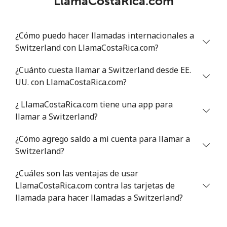
LlamaCostaRica.com
Celular
⁦56.5c⁩
8 min por ⁦$5⁩
⁦42c⁩
¿Cómo puedo hacer llamadas internacionales a
Serbia
Switzerland con LlamaCostaRica.com?
¿Cuánto cuesta llamar a Switzerland desde EE.
Línea fija
⁦33.9c⁩
14 min por ⁦$5⁩
-
UU. con LlamaCostaRica.com?
Celular
⁦82.5c⁩
6 min por ⁦$5⁩
-
¿ LlamaCostaRica.com tiene una app para
llamar a Switzerland?
Seychelles
¿Cómo agrego saldo a mi cuenta para llamar a
Switzerland?
Línea fija
⁦132.9c⁩
3 min por ⁦$5⁩
-
¿Cuáles son las ventajas de usar
Celular
⁦129.5c⁩
3 min por ⁦$5⁩
-
LlamaCostaRica.com contra las tarjetas de
llamada para hacer llamadas a Switzerland?
Sierra Leone