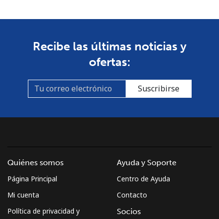
Celular
⁦79.9c⁩
6 min por ⁦$5⁩
-
South Africa
Recibe las últimas noticias y
Línea fija
⁦17.9c⁩
27 min por ⁦$5⁩
-
ofertas:
Celular
⁦15.5c⁩
32 min por ⁦$5⁩
⁦11c⁩
Suscribirse
South Korea
Línea fija
⁦6.9c⁩
72 min por ⁦$5⁩
-
Celular
⁦4.9c⁩
102 min por ⁦$5⁩
⁦11c⁩
Quiénes somos
Ayuda y Soporte
South Sudan
Página Principal
Centro de Ayuda
Mi cuenta
Contacto
Celular
⁦104.5c⁩
4 min por ⁦$5⁩
-
Política de privacidad y
Socios