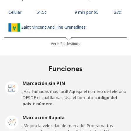
Celular
⁦51.5c⁩
9 min por ⁦$5⁩
⁦27c⁩
Saint Vincent And The Grenadines
Línea fija
⁦42.5c⁩
11 min por ⁦$5⁩
-
Ver más destinos
Celular
⁦46.9c⁩
10 min por ⁦$5⁩
-
Funciones
Samoa
Marcación sin PIN
Línea fija
⁦189.5c⁩
2 min por ⁦$5⁩
-
¡Haz llamadas más fácil! Agrega el número de teléfono
DESDE el cual llamas. Usa el formato:
código del
Celular
⁦199.5c⁩
2 min por ⁦$5⁩
⁦39c⁩
país + número.
San Marino
Marcación Rápida
¡Mejora la velocidad de marcado! Programa tus