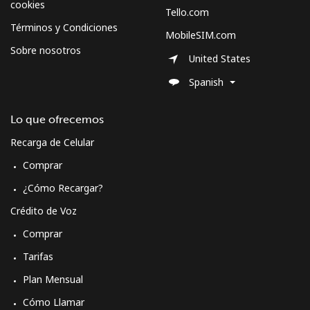
cookies
Tello.com
Spain
Términos y Condiciones
MobileSIM.com
Sobre nosotros
Línea fija
⁦1.5c⁩
333 min por ⁦$5⁩
-
United States
Spanish
Celular
⁦1.7c⁩
294 min por ⁦$5⁩
⁦11c⁩
Lo que ofrecemos
Sri Lanka
Recarga de Celular
Línea fija
⁦39.9c⁩
12 min por ⁦$5⁩
-
Comprar
¿Cómo Recargar?
Celular
⁦33.9c⁩
14 min por ⁦$5⁩
-
Crédito de Voz
St Helena
Comprar
Tarifas
All
⁦420.9c⁩
1 min por ⁦$5⁩
-
Plan Mensual
country
Cómo Llamar