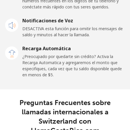
números frecuentes en los dígitos de tu teléfono y
Línea fija
⁦33.9c⁩
14 min por ⁦$5⁩
-
conéctate más rápido con tus seres queridos.
Celular
⁦32.5c⁩
15 min por ⁦$5⁩
-
Notificaciones de Voz
DESACTIVA esta función para omitir los mensajes de
Sao Tome And Principe
saldo y minutos al hacer la llamada.
All
⁦319.5c⁩
1 min por ⁦$5⁩
-
Recarga Automática
country
¿Preocupado por quedarte sin crédito? Activa la
Recarga Automatica y agregaremos el monto que
Saudi Arabia
especifiques, cada vez que tu saldo disponible quede
en menos de ⁦$5⁩.
Línea fija
⁦20.9c⁩
23 min por ⁦$5⁩
-
Celular
⁦31.9c⁩
15 min por ⁦$5⁩
-
Preguntas Frecuentes sobre
llamadas internacionales a
Senegal
Switzerland con
Línea fija
⁦65.5c⁩
7 min por ⁦$5⁩
-