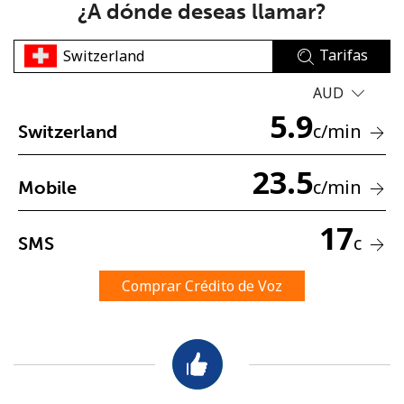
¿A dónde deseas llamar?
Tarifas
AUD
5.9
c
/min
Switzerland
No se ha creado una contraseña
23.5
Mínimo 8 caracteres
c
/min
Mobile
Una letra mayúscula y una minúscula
Un número
17
Un caracter especial
c
SMS
Comprar Crédito de Voz
Mantente en contacto para recibir nuestras mejores
ofertas.