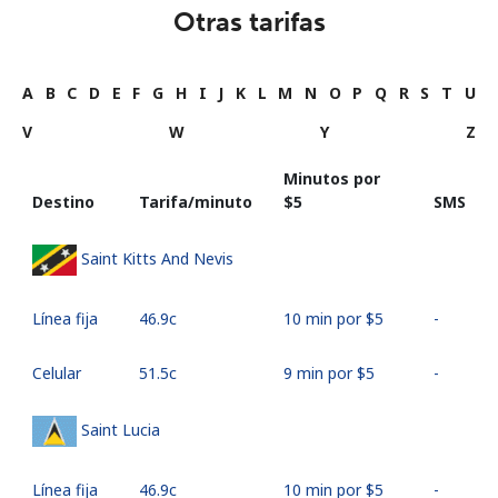
Otras tarifas
A
B
C
D
E
F
G
H
I
J
K
L
M
N
O
P
Q
R
S
T
U
V
W
Y
Z
Minutos por
Destino
Tarifa/minuto
⁦$5⁩
SMS
Saint Kitts And Nevis
Línea fija
⁦46.9c⁩
10 min por ⁦$5⁩
-
Celular
⁦51.5c⁩
9 min por ⁦$5⁩
-
Saint Lucia
Línea fija
⁦46.9c⁩
10 min por ⁦$5⁩
-