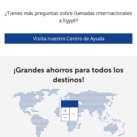
¿Tienes más preguntas sobre llamadas internacionales
Celular
⁦16.9p⁩
29 min por
⁦30p⁩
a Egypt?
⁦£5⁩
Ethiopia
Visita nuestro Centro de Ayuda
Línea fija
⁦25.9p⁩
19 min por
-
⁦£5⁩
¡Grandes ahorros para todos los
Celular
⁦24.9p⁩
20 min por
-
destinos!
⁦£5⁩