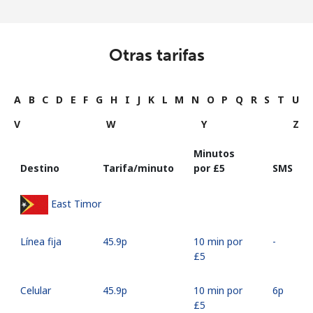
Otras tarifas
A
B
C
D
E
F
G
H
I
J
K
L
M
N
O
P
Q
R
S
T
U
V
W
Y
Z
Minutos
Destino
Tarifa/minuto
por ⁦£5⁩
SMS
East Timor
Línea fija
⁦45.9p⁩
10 min por
-
⁦£5⁩
Celular
⁦45.9p⁩
10 min por
⁦6p⁩
⁦£5⁩