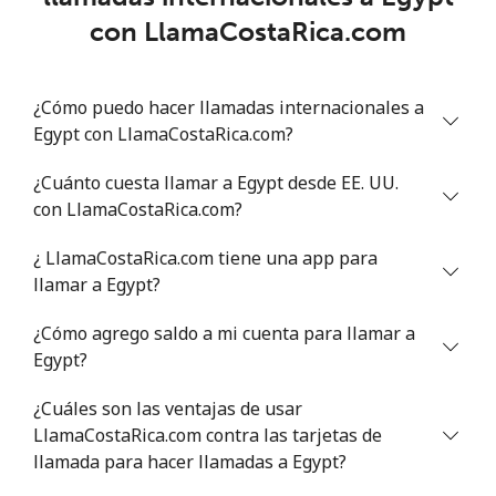
con LlamaCostaRica.com
Línea fija
⁦26.9p⁩
18 min por
-
⁦£5⁩
¿Cómo puedo hacer llamadas internacionales a
Celular
⁦26.9p⁩
18 min por
⁦7p⁩
Egypt con LlamaCostaRica.com?
⁦£5⁩
¿Cuánto cuesta llamar a Egypt desde EE. UU.
Estonia
con LlamaCostaRica.com?
Línea fija
⁦1.5p⁩
333 min por
-
¿ LlamaCostaRica.com tiene una app para
⁦£5⁩
llamar a Egypt?
Celular
⁦37.5p⁩
13 min por
⁦7p⁩
¿Cómo agrego saldo a mi cuenta para llamar a
⁦£5⁩
Egypt?
¿Cuáles son las ventajas de usar
Eswatini
LlamaCostaRica.com contra las tarjetas de
llamada para hacer llamadas a Egypt?
Línea fija
⁦20.5p⁩
24 min por
-
⁦£5⁩