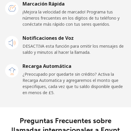
Etisalat
⁦£5⁩
Marcación Rápida
¡Mejora la velocidad de marcado! Programa tus
El Salvador
números frecuentes en los dígitos de tu teléfono y
conéctate más rápido con tus seres queridos.
Línea fija
⁦18.9p⁩
26 min por
-
Notificaciones de Voz
⁦£5⁩
DESACTIVA esta función para omitir los mensajes de
Claro
⁦9.9p⁩
50 min por
-
saldo y minutos al hacer la llamada.
Landlines
⁦£5⁩
Recarga Automática
Celular
⁦13.9p⁩
35 min por
⁦9p⁩
¿Preocupado por quedarte sin crédito? Activa la
⁦£5⁩
Recarga Automatica y agregaremos el monto que
especifiques, cada vez que tu saldo disponible quede
en menos de ⁦£5⁩.
Equatorial Guinea
All country
⁦56.5p⁩
8 min por ⁦£5⁩
-
Preguntas Frecuentes sobre
Eritrea
llamadas internacionales a Egypt