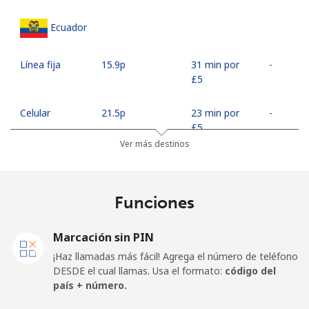
Ecuador
Línea fija
⁦15.9p⁩
31 min por
-
⁦£5⁩
Celular
⁦21.5p⁩
23 min por
-
⁦£5⁩
Ver más destinos
Egypt
Funciones
Línea fija
⁦10.9p⁩
45 min por
-
⁦£5⁩
Marcación sin PIN
Celular
⁦14.9p⁩
33 min por
-
¡Haz llamadas más fácil! Agrega el número de teléfono
⁦£5⁩
DESDE el cual llamas. Usa el formato:
código del
país + número.
Mobile -
⁦12.5p⁩
40 min por
-