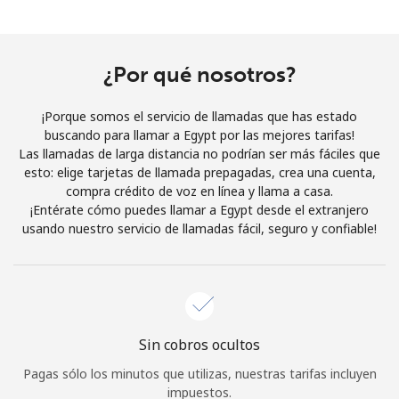
Al abrir una cuenta en este sitio web, estoy de acuerdo con
estos
Términos y condiciones.
¿Por qué nosotros?
Únete
¡Porque somos el servicio de llamadas que has estado
buscando para llamar a Egypt por las mejores tarifas!
Las llamadas de larga distancia no podrían ser más fáciles que
esto: elige tarjetas de llamada prepagadas, crea una cuenta,
¡Hola!
compra crédito de voz en línea y llama a casa.
¡Entérate cómo puedes llamar a Egypt desde el extranjero
usando nuestro servicio de llamadas fácil, seguro y confiable!
Inicia sesión o
REGÍSTRATE →
Sin cobros ocultos
¿Olvidaste tu contraseña? →
Pagas sólo los minutos que utilizas, nuestras tarifas incluyen
impuestos.