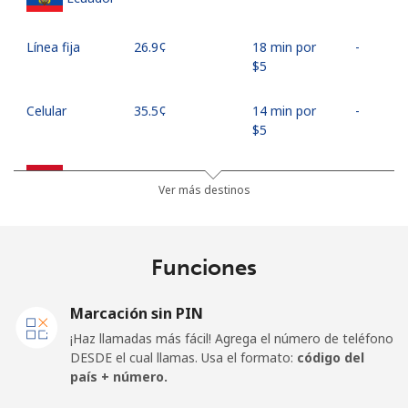
Línea fija
⁦26.9¢⁩
18 min por
-
⁦$5⁩
Celular
⁦35.5¢⁩
14 min por
-
⁦$5⁩
Egypt
Ver más destinos
Línea fija
⁦18.9¢⁩
26 min por
-
⁦$5⁩
Funciones
Celular
⁦26.5¢⁩
18 min por
-
⁦$5⁩
Marcación sin PIN
¡Haz llamadas más fácil! Agrega el número de teléfono
Mobile -
⁦21.5¢⁩
23 min por
-
DESDE el cual llamas. Usa el formato:
código del
Etisalat
⁦$5⁩
país + número.