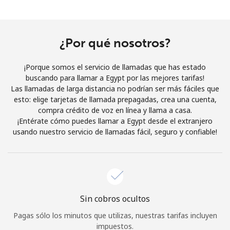
Al abrir una cuenta en este sitio web, estoy de acuerdo con
estos
Términos y condiciones.
¿Por qué nosotros?
Únete
¡Porque somos el servicio de llamadas que has estado
buscando para llamar a Egypt por las mejores tarifas!
Las llamadas de larga distancia no podrían ser más fáciles que
esto: elige tarjetas de llamada prepagadas, crea una cuenta,
¡Hola!
compra crédito de voz en línea y llama a casa.
¡Entérate cómo puedes llamar a Egypt desde el extranjero
usando nuestro servicio de llamadas fácil, seguro y confiable!
Inicia sesión o
REGÍSTRATE →
Sin cobros ocultos
¿Olvidaste tu contraseña? →
Pagas sólo los minutos que utilizas, nuestras tarifas incluyen
impuestos.