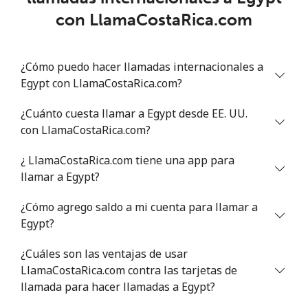
⁦$5⁩
con LlamaCostaRica.com
Celular
⁦44.9¢⁩
11 min por
⁦12¢⁩
⁦$5⁩
¿Cómo puedo hacer llamadas internacionales a
Egypt con LlamaCostaRica.com?
Estonia
¿Cuánto cuesta llamar a Egypt desde EE. UU.
Línea fija
⁦1.5¢⁩
333 min por
-
con LlamaCostaRica.com?
⁦$5⁩
¿ LlamaCostaRica.com tiene una app para
Celular
⁦65.9¢⁩
7 min por ⁦$5⁩
⁦12¢⁩
llamar a Egypt?
¿Cómo agrego saldo a mi cuenta para llamar a
Eswatini
Egypt?
Línea fija
⁦33.5¢⁩
14 min por
-
¿Cuáles son las ventajas de usar
⁦$5⁩
LlamaCostaRica.com contra las tarjetas de
llamada para hacer llamadas a Egypt?
Celular
⁦27.9¢⁩
17 min por
⁦55¢⁩