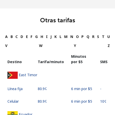
Otras tarifas
A
B
C
D
E
F
G
H
I
J
K
L
M
N
O
P
Q
R
S
T
U
V
W
Y
Z
Minutos
Destino
Tarifa/minuto
por ⁦$5⁩
SMS
East Timor
Línea fija
⁦80.9¢⁩
6 min por ⁦$5⁩
-
Celular
⁦80.9¢⁩
6 min por ⁦$5⁩
⁦10¢⁩
Ecuador