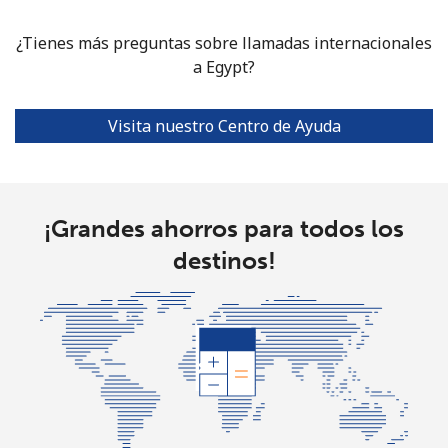
⁦$5⁩
¿Tienes más preguntas sobre llamadas internacionales
Ethiopia
a Egypt?
Línea fija
⁦42.9¢⁩
11 min por
-
Visita nuestro Centro de Ayuda
⁦$5⁩
Celular
⁦40.9¢⁩
12 min por
-
⁦$5⁩
¡Grandes ahorros para todos los
destinos!