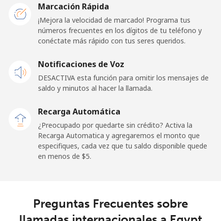
El Salvador
Marcación Rápida
¡Mejora la velocidad de marcado! Programa tus
números frecuentes en los dígitos de tu teléfono y
Línea fija
⁦31.5¢⁩
15 min por
-
conéctate más rápido con tus seres queridos.
⁦$5⁩
Notificaciones de Voz
Claro
⁦16.9¢⁩
29 min por
-
Landlines
⁦$5⁩
DESACTIVA esta función para omitir los mensajes de
saldo y minutos al hacer la llamada.
Celular
⁦24.5¢⁩
20 min por
⁦15¢⁩
Recarga Automática
⁦$5⁩
¿Preocupado por quedarte sin crédito? Activa la
Recarga Automatica y agregaremos el monto que
Equatorial Guinea
especifiques, cada vez que tu saldo disponible quede
en menos de ⁦$5⁩.
All country
⁦105.9¢⁩
4 min por ⁦$5⁩
-
Eritrea
Preguntas Frecuentes sobre
Línea fija
⁦44.9¢⁩
11 min por
-
llamadas internacionales a Egypt