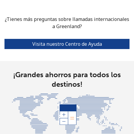
Grenada
Línea fija
⁦15.5¢⁩
32 min por
-
¿Tienes más preguntas sobre llamadas internacionales
⁦€5⁩
a Greenland?
Celular
⁦28.5¢⁩
17 min por
⁦8¢⁩
Visita nuestro Centro de Ayuda
⁦€5⁩
Guadeloupe
¡Grandes ahorros para todos los
Línea fija
⁦16.5¢⁩
30 min por
-
⁦€5⁩
destinos!
Celular
⁦26.5¢⁩
18 min por
-
⁦€5⁩
Guam