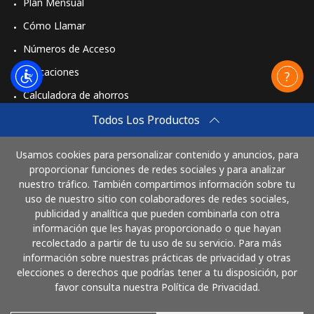
Plan Mensual
Cómo Llamar
Números de Acceso
Aplicaciones
Calculadora de ahorros
Travel eSIM
Todos Los Productos
Comprar
Usamos cookies para personalizar contenido y anuncios, para
Cómo funciona
proporcionar funciones de redes sociales y para analizar
nuestro tráfico. También compartimos información sobre tu
uso de nuestro sitio con colaboradores de redes sociales,
publicidad y analítica que pueden combinarla con otra
Paga con
información que les hayas proporcionado o que hayan
recolectado a partir de tu uso de su servicio. Para más
información sobre nuestras prácticas de privacidad y otras
elecciones o derechos que podrías tener a tu disposición, por
favor consulta nuestra Política de Privacidad.