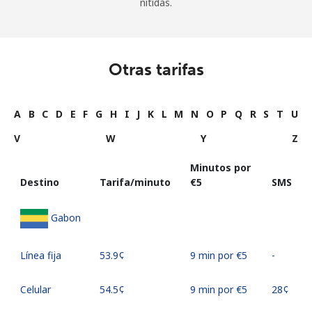
nítidas.
Otras tarifas
A
B
C
D
E
F
G
H
I
J
K
L
M
N
O
P
Q
R
S
T
U
V
W
Y
Z
Minutos por
Destino
Tarifa/minuto
⁦€5⁩
SMS
Gabon
Línea fija
⁦53.9¢⁩
9 min por ⁦€5⁩
-
Celular
⁦54.5¢⁩
9 min por ⁦€5⁩
⁦28¢⁩