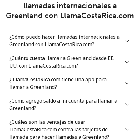
⁦€5⁩
llamadas internacionales a
Greenland con LlamaCostaRica.com
Greece
Línea fija
⁦1.5¢⁩
333 min por
-
¿Cómo puedo hacer llamadas internacionales a
⁦€5⁩
Greenland con LlamaCostaRica.com?
Celular
¿Cuánto cuesta llamar a Greenland desde EE.
⁦1.5¢⁩
333 min por
⁦7¢⁩
⁦€5⁩
UU. con LlamaCostaRica.com?
¿ LlamaCostaRica.com tiene una app para
Greenland
llamar a Greenland?
Línea fija
⁦9.5¢⁩
52 min por
-
¿Cómo agrego saldo a mi cuenta para llamar a
⁦€5⁩
Greenland?
Celular
⁦10.5¢⁩
47 min por
⁦5¢⁩
¿Cuáles son las ventajas de usar
⁦€5⁩
LlamaCostaRica.com contra las tarjetas de
llamada para hacer llamadas a Greenland?