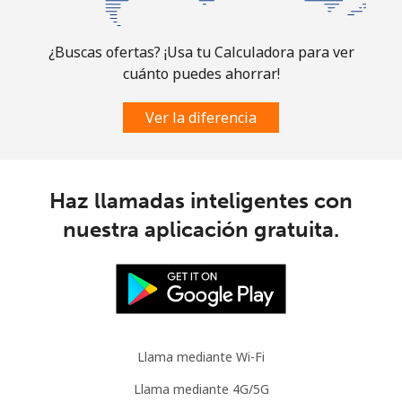
All country
⁦3.9¢⁩
128 min por
⁦7¢⁩
⁦€5⁩
¿Buscas ofertas? ¡Usa tu Calculadora para ver
Guatemala
cuánto puedes ahorrar!
Línea fija
⁦18.9¢⁩
26 min por
-
Ver la diferencia
⁦€5⁩
Celular
⁦18.9¢⁩
26 min por
⁦10¢⁩
Haz llamadas inteligentes con
⁦€5⁩
nuestra aplicación gratuita.
Guinea
Línea fija
⁦58.9¢⁩
8 min por ⁦€5⁩
-
Celular
⁦51.5¢⁩
9 min por ⁦€5⁩
⁦28¢⁩
Llama mediante Wi-Fi
Guinea Bissau
Llama mediante 4G/5G