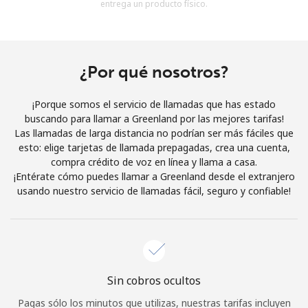
entrega un producto físico.
Al abrir una cuenta en este sitio web, estoy de acuerdo con
estos
Términos y condiciones.
Únete
¿Por qué nosotros?
¡Porque somos el servicio de llamadas que has estado
buscando para llamar a Greenland por las mejores tarifas!
Las llamadas de larga distancia no podrían ser más fáciles que
¡Hola!
esto: elige tarjetas de llamada prepagadas, crea una cuenta,
compra crédito de voz en línea y llama a casa.
¡Entérate cómo puedes llamar a Greenland desde el extranjero
Inicia sesión o
REGÍSTRATE →
usando nuestro servicio de llamadas fácil, seguro y confiable!
Sin cobros ocultos
¿Olvidaste tu contraseña? →
Pagas sólo los minutos que utilizas, nuestras tarifas incluyen