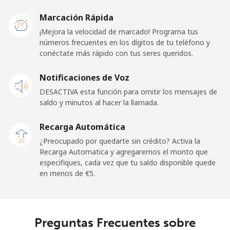
Marcación Rápida
Celular
⁦1.5¢⁩
333 min por
⁦10¢⁩
¡Mejora la velocidad de marcado! Programa tus
⁦€5⁩
números frecuentes en los dígitos de tu teléfono y
conéctate más rápido con tus seres queridos.
Ghana
Notificaciones de Voz
Línea fija
⁦32.5¢⁩
15 min por
-
DESACTIVA esta función para omitir los mensajes de
⁦€5⁩
saldo y minutos al hacer la llamada.
Celular
⁦25.9¢⁩
19 min por
-
Recarga Automática
⁦€5⁩
¿Preocupado por quedarte sin crédito? Activa la
Recarga Automatica y agregaremos el monto que
Gibraltar
especifiques, cada vez que tu saldo disponible quede
en menos de ⁦€5⁩.
Línea fija
⁦8.9¢⁩
56 min por
-
⁦€5⁩
Preguntas Frecuentes sobre
Celular
⁦19.5¢⁩
25 min por
-