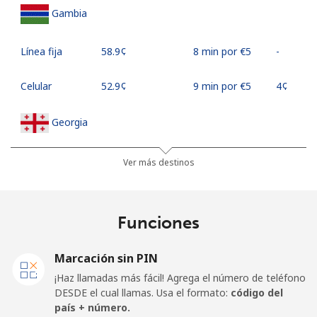
Gambia
Línea fija
⁦58.9¢⁩
8 min por ⁦€5⁩
-
Celular
⁦52.9¢⁩
9 min por ⁦€5⁩
⁦4¢⁩
Georgia
Línea fija
⁦29.5¢⁩
16 min por
-
Ver más destinos
⁦€5⁩
Celular
⁦34.5¢⁩
14 min por
⁦14¢⁩
Funciones
⁦€5⁩
Marcación sin PIN
Germany
¡Haz llamadas más fácil! Agrega el número de teléfono
DESDE el cual llamas. Usa el formato:
código del
Línea fija
⁦1.5¢⁩
333 min por
-
país + número.
⁦€5⁩