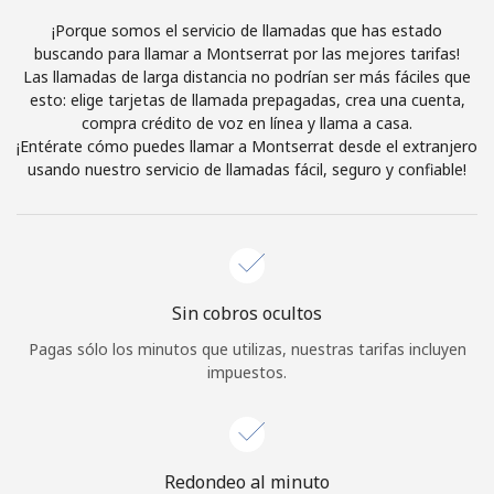
Al abrir una cuenta en este sitio web, estoy de acuerdo con
¡Porque somos el servicio de llamadas que has estado
estos
Términos y condiciones.
buscando para llamar a Montserrat por las mejores tarifas!
Las llamadas de larga distancia no podrían ser más fáciles que
esto: elige tarjetas de llamada prepagadas, crea una cuenta,
Únete
compra crédito de voz en línea y llama a casa.
¡Entérate cómo puedes llamar a Montserrat desde el extranjero
usando nuestro servicio de llamadas fácil, seguro y confiable!
¡Hola!
Inicia sesión o
REGÍSTRATE →
Sin cobros ocultos
Pagas sólo los minutos que utilizas, nuestras tarifas incluyen
impuestos.
¿Olvidaste tu contraseña? →
Redondeo al minuto