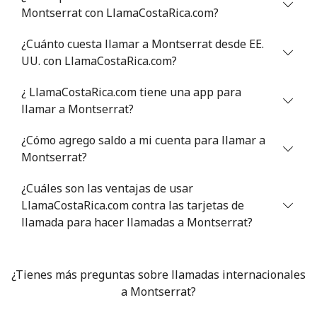
Montserrat con LlamaCostaRica.com?
Mali
¿Cuánto cuesta llamar a Montserrat desde EE.
Línea fija
⁦41.9p⁩
11 min por
-
UU. con LlamaCostaRica.com?
⁦£5⁩
¿ LlamaCostaRica.com tiene una app para
Celular
⁦44.5p⁩
11 min por
⁦14p⁩
llamar a Montserrat?
⁦£5⁩
¿Cómo agrego saldo a mi cuenta para llamar a
Malta
Montserrat?
¿Cuáles son las ventajas de usar
Línea fija
⁦32.5p⁩
15 min por
-
LlamaCostaRica.com contra las tarjetas de
⁦£5⁩
llamada para hacer llamadas a Montserrat?
Celular
⁦48.5p⁩
10 min por
⁦7p⁩
⁦£5⁩
¿Tienes más preguntas sobre llamadas internacionales
a Montserrat?
Mariana Islands