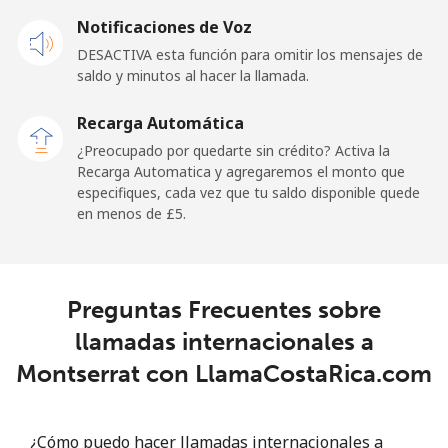
Celular
⁦47.9p⁩
10 min por
-
Notificaciones de Voz
⁦£5⁩
DESACTIVA esta función para omitir los mensajes de
saldo y minutos al hacer la llamada.
Malaysia
Recarga Automática
Línea fija
⁦1.5p⁩
333 min por
-
¿Preocupado por quedarte sin crédito? Activa la
⁦£5⁩
Recarga Automatica y agregaremos el monto que
especifiques, cada vez que tu saldo disponible quede
Celular
⁦1.5p⁩
333 min por
-
en menos de ⁦£5⁩.
⁦£5⁩
Maldives
Preguntas Frecuentes sobre
Línea fija
⁦84.9p⁩
5 min por
-
llamadas internacionales a
⁦£5⁩
Montserrat con LlamaCostaRica.com
Celular
⁦84.5p⁩
5 min por
-
⁦£5⁩
¿Cómo puedo hacer llamadas internacionales a