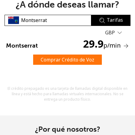
¿A dónde deseas llamar?
Tarifas
GBP
29.9
p
/min
Montserrat
No se ha creado una contraseña
Mínimo 8 caracteres
Comprar Crédito de Voz
Una letra mayúscula y una minúscula
Un número
Un caracter especial
El crédito prepagado es una tarjeta de llamadas digital disponible en
línea y está hecho para llamadas virtuales internacionales. No se
entrega un producto físico.
Mantente en contacto para recibir nuestras mejores
¿Por qué nosotros?
ofertas.