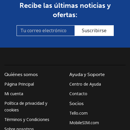
Recibe las últimas noticias y
Línea fija
⁦30.9p⁩
16 min por
-
ofertas:
⁦£5⁩
Celular
⁦50.9p⁩
9 min por
-
Suscribirse
⁦£5⁩
Mexico
Línea fija
⁦1.5p⁩
333 min por
-
⁦£5⁩
Quiénes somos
Ayuda y Soporte
Página Principal
Centro de Ayuda
Celular
⁦1.5p⁩
333 min por
⁦6p⁩
⁦£5⁩
Mi cuenta
Contacto
Política de privacidad y
Socios
Micronesia
cookies
Tello.com
Términos y Condiciones
MobileSIM.com
All country
⁦54.9p⁩
9 min por
-
Sobre nosotros
⁦£5⁩