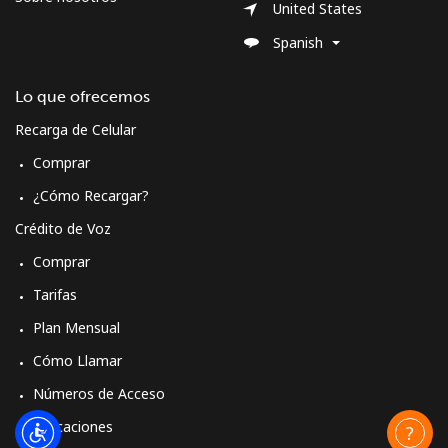
United States
Spanish
Moldova
Lo que ofrecemos
Línea fija
⁦31.9p⁩
15 min por
-
⁦£5⁩
Recarga de Celular
Comprar
Celular
⁦32.9p⁩
15 min por
⁦25p⁩
⁦£5⁩
¿Cómo Recargar?
Crédito de Voz
Monaco
Comprar
Tarifas
Línea fija
⁦32.9p⁩
15 min por
-
⁦£5⁩
Plan Mensual
Cómo Llamar
Celular
⁦41.5p⁩
12 min por
⁦8p⁩
⁦£5⁩
Números de Acceso
Aplicaciones
Mongolia