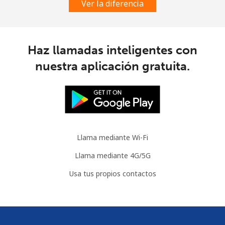
Ver la diferencia
Mauritania
Línea fija
⁦66.9p⁩
7 min por
-
Haz llamadas inteligentes con
⁦£5⁩
nuestra aplicación gratuita.
Celular
⁦68.9p⁩
7 min por
-
⁦£5⁩
Mauritius
Llama mediante Wi-Fi
Línea fija
⁦6.5p⁩
76 min por
-
⁦£5⁩
Llama mediante 4G/5G
Usa tus propios contactos
Celular
⁦5.9p⁩
84 min por
⁦25p⁩
⁦£5⁩
Mayotte Island