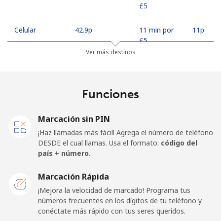
⁦£5⁩
Celular
⁦42.9p⁩
11 min por
⁦11p⁩
⁦£5⁩
Ver más destinos
Madagascar
Funciones
Línea fija
⁦63.5p⁩
7 min por
-
⁦£5⁩
Marcación sin PIN
Celular
⁦67.9p⁩
7 min por
-
¡Haz llamadas más fácil! Agrega el número de teléfono
⁦£5⁩
DESDE el cual llamas. Usa el formato:
código del
país + número.
Malawi
Marcación Rápida
Línea fija
⁦47.9p⁩
10 min por
-
¡Mejora la velocidad de marcado! Programa tus
⁦£5⁩
números frecuentes en los dígitos de tu teléfono y
conéctate más rápido con tus seres queridos.