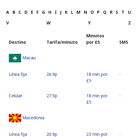
A
B
C
D
E
F
G
H
I
J
K
L
M
N
O
P
Q
R
S
T
U
V
W
Y
Z
Minutos
Destino
Tarifa/minuto
por ⁦£5⁩
SMS
Macau
Línea fija
⁦26.9p⁩
18 min por
-
⁦£5⁩
Celular
⁦27.5p⁩
18 min por
-
⁦£5⁩
Macedonia
Línea fija
⁦20.9p⁩
23 min por
-