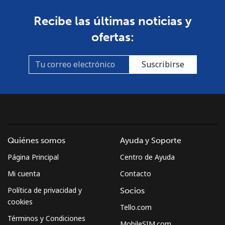
South Africa
Recibe las últimas noticias y
ofertas:
Línea fija
⁦17.5¢⁩
28 min por ⁦$5⁩
-
Suscribirse
Celular
⁦14.9¢⁩
33 min por ⁦$5⁩
⁦10¢⁩
South Korea
Línea fija
⁦6.9¢⁩
72 min por ⁦$5⁩
-
Quiénes somos
Ayuda y Soporte
Celular
⁦4.5¢⁩
111 min por ⁦$5⁩
⁦10¢⁩
Página Principal
Centro de Ayuda
South Sudan
Mi cuenta
Contacto
Política de privacidad y
Socios
Celular
⁦102.5¢⁩
4 min por ⁦$5⁩
-
cookies
Tello.com
Términos y Condiciones
MobileSIM.com