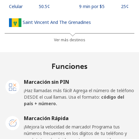
Celular
⁦50.5¢⁩
9 min por ⁦$5⁩
⁦25¢⁩
Saint Vincent And The Grenadines
Línea fija
⁦41.5¢⁩
12 min por ⁦$5⁩
-
Ver más destinos
Celular
⁦45.9¢⁩
10 min por ⁦$5⁩
-
Funciones
Samoa
Marcación sin PIN
Línea fija
⁦185.9¢⁩
2 min por ⁦$5⁩
-
¡Haz llamadas más fácil! Agrega el número de teléfono
DESDE el cual llamas. Usa el formato:
código del
Celular
⁦195.5¢⁩
2 min por ⁦$5⁩
⁦36¢⁩
país + número.
San Marino
Marcación Rápida
¡Mejora la velocidad de marcado! Programa tus
números frecuentes en los dígitos de tu teléfono y
Línea fija
⁦32.9¢⁩
15 min por ⁦$5⁩
-