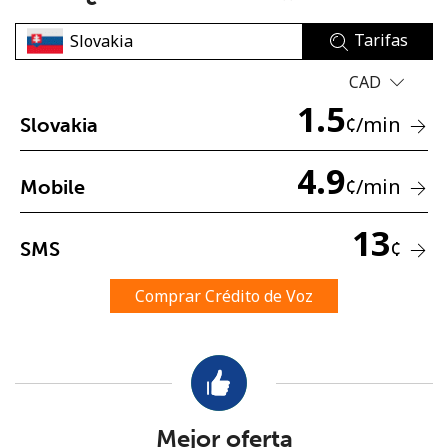
Tarifas
CAD
1.5
¢
/min
Slovakia
No se ha creado una contraseña
4.9
¢
/min
Mobile
Mínimo 8 caracteres
Una letra mayúscula y una minúscula
13
Un número
¢
SMS
Un caracter especial
Comprar Crédito de Voz
Mantente en contacto para recibir nuestras mejores
ofertas.
Mejor oferta