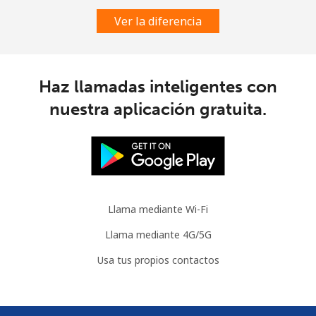
Ver la diferencia
Slovenia
Línea fija
⁦49.5¢⁩
10 min por ⁦$5⁩
-
Haz llamadas inteligentes con
nuestra aplicación gratuita.
Celular
⁦75.9¢⁩
6 min por ⁦$5⁩
-
Solomon Islands
All
⁦238.9¢⁩
2 min por ⁦$5⁩
-
country
Llama mediante Wi-Fi
Somalia
Llama mediante 4G/5G
Usa tus propios contactos
Línea fija
⁦83.5¢⁩
5 min por ⁦$5⁩
-
Celular
⁦78.5¢⁩
6 min por ⁦$5⁩
-