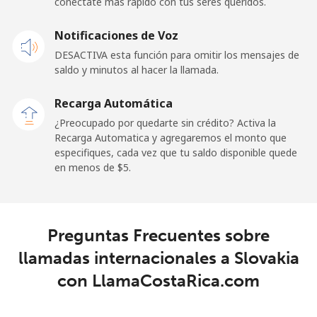
conéctate más rápido con tus seres queridos.
Celular
⁦31.9¢⁩
15 min por ⁦$5⁩
-
Notificaciones de Voz
DESACTIVA esta función para omitir los mensajes de
Sao Tome And Principe
saldo y minutos al hacer la llamada.
All
⁦313.5¢⁩
1 min por ⁦$5⁩
-
Recarga Automática
country
¿Preocupado por quedarte sin crédito? Activa la
Recarga Automatica y agregaremos el monto que
Saudi Arabia
especifiques, cada vez que tu saldo disponible quede
en menos de ⁦$5⁩.
Línea fija
⁦20.5¢⁩
24 min por ⁦$5⁩
-
Celular
⁦31.5¢⁩
15 min por ⁦$5⁩
-
Preguntas Frecuentes sobre
llamadas internacionales a Slovakia
Senegal
con LlamaCostaRica.com
Línea fija
⁦63.9¢⁩
7 min por ⁦$5⁩
-