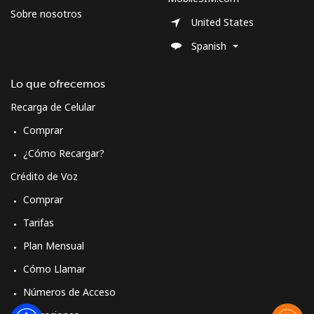
Spain
Sobre nosotros
United States
Línea fija
⁦1.5¢⁩
333 min por ⁦$5⁩
-
Spanish
Celular
⁦1.7¢⁩
294 min por ⁦$5⁩
⁦10¢⁩
Lo que ofrecemos
Recarga de Celular
Sri Lanka
Comprar
Línea fija
⁦38.9¢⁩
12 min por ⁦$5⁩
-
¿Cómo Recargar?
Crédito de Voz
Celular
⁦33.5¢⁩
14 min por ⁦$5⁩
-
Comprar
St Helena
Tarifas
Plan Mensual
All
⁦412.9¢⁩
1 min por ⁦$5⁩
-
Cómo Llamar
country
Números de Acceso
St Pierre And Miquelon