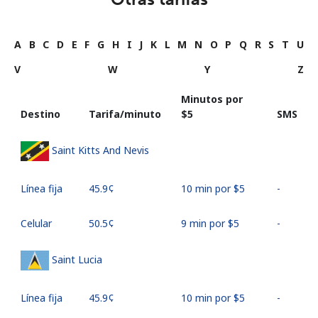
A
B
C
D
E
F
G
H
I
J
K
L
M
N
O
P
Q
R
S
T
U
V
W
Y
Z
Minutos por
Destino
Tarifa/minuto
⁦$5⁩
SMS
Saint Kitts And Nevis
Línea fija
⁦45.9¢⁩
10 min por ⁦$5⁩
-
Celular
⁦50.5¢⁩
9 min por ⁦$5⁩
-
Saint Lucia
Línea fija
⁦45.9¢⁩
10 min por ⁦$5⁩
-