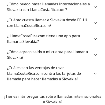
¿Cómo puedo hacer llamadas internacionales a
Celular
⁦55.5¢⁩
9 min por ⁦$5⁩
⁦39¢⁩
Slovakia con LlamaCostaRica.com?
Serbia
¿Cuánto cuesta llamar a Slovakia desde EE. UU.
con LlamaCostaRica.com?
Línea fija
⁦33.5¢⁩
14 min por ⁦$5⁩
-
¿ LlamaCostaRica.com tiene una app para
Celular
⁦80.5¢⁩
6 min por ⁦$5⁩
-
llamar a Slovakia?
¿Cómo agrego saldo a mi cuenta para llamar a
Seychelles
Slovakia?
Línea fija
⁦130.5¢⁩
3 min por ⁦$5⁩
-
¿Cuáles son las ventajas de usar
LlamaCostaRica.com contra las tarjetas de
Celular
⁦126.9¢⁩
3 min por ⁦$5⁩
-
llamada para hacer llamadas a Slovakia?
Sierra Leone
¿Tienes más preguntas sobre llamadas internacionales
Celular
⁦90.5¢⁩
a Slovakia?
5 min por ⁦$5⁩
-