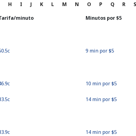
o
G
H
I
J
K
L
M
N
O
P
Q
R
Continuar con
Tarifa/minuto
Minutos por ⁦$5⁩
⁦50.5c⁩
9 min por ⁦$5⁩
⁦46.9c⁩
10 min por ⁦$5⁩
⁦33.5c⁩
14 min por ⁦$5⁩
⁦33.9c⁩
14 min por ⁦$5⁩