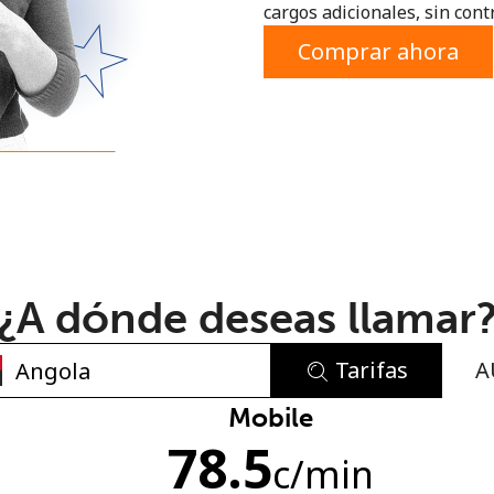
cargos adicionales, sin contr
o
Comprar ahora
¿A dónde deseas llamar
Tarifas
A
No se ha creado una contraseña
Mobile
78.5
Mínimo 8 caracteres
c
/min
Una letra mayúscula y una minúscula