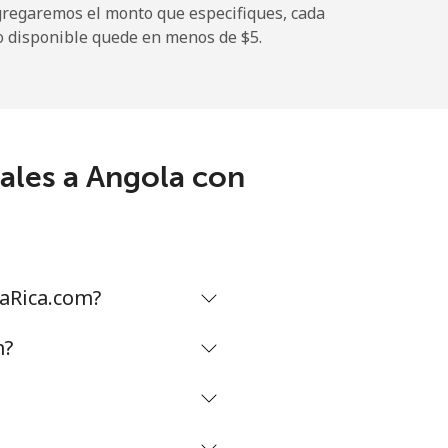
gregaremos el monto que especifiques, cada
-
o disponible quede en menos de ⁦$5⁩.
⁦17c⁩
ales a Angola con
-
⁦49c⁩
aRica.com?
-
m?
⁦8c⁩