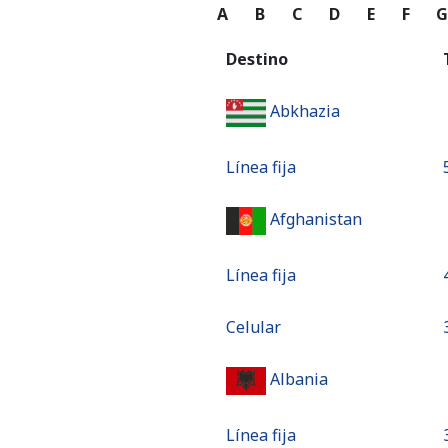
A
B
C
D
E
F
Destino
Abkhazia
Línea fija
Afghanistan
Línea fija
Celular
Albania
Línea fija