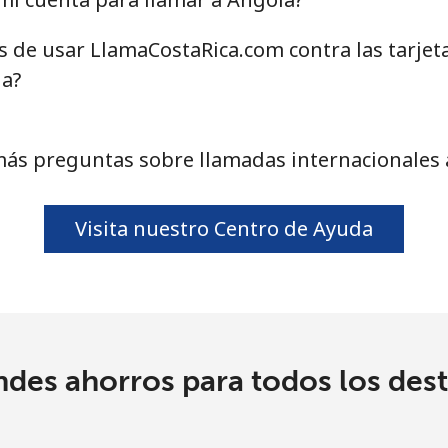
as de usar LlamaCostaRica.com contra las tarjet
⁦49.9c⁩
10 min por ⁦$5⁩
la?
⁦50.5c⁩
9 min por ⁦$5⁩
más preguntas sobre llamadas internacionales 
2.1c⁩
238 min por ⁦$5⁩
Visita nuestro Centro de Ayuda
⁦27.9c⁩
17 min por ⁦$5⁩
⁦36.9c⁩
13 min por ⁦$5⁩
ndes ahorros para todos los dest
⁦45.5c⁩
10 min por ⁦$5⁩