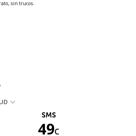
ato, sin trucos.
?
UD
SMS
49
c