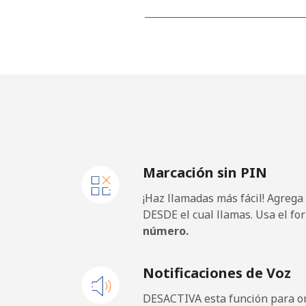
Celular
Algeria
Línea fija
Celular
Marcación sin PIN
American Samoa
¡Haz llamadas más fácil! Agrega
Línea fija
DESDE el cual llamas. Usa el fo
número.
Celular
Notificaciones de Voz
Andorra
DESACTIVA esta función para om