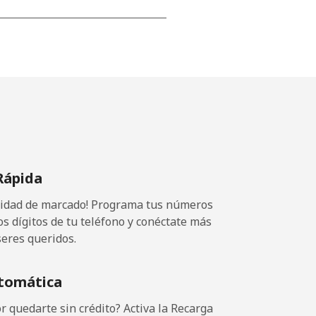
⁦18c⁩
-
-
Rápida
ocidad de marcado! Programa tus números
-
os dígitos de tu teléfono y conéctate más
seres queridos.
-
tomática
 quedarte sin crédito? Activa la Recarga