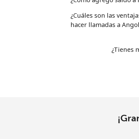
¿Cuáles son las ventaj
Línea fija
hacer llamadas a Ango
Celular
Argentina
¿Tienes 
Línea fija
⁦
Celular
Armenia
Línea fija
¡Gra
Celular