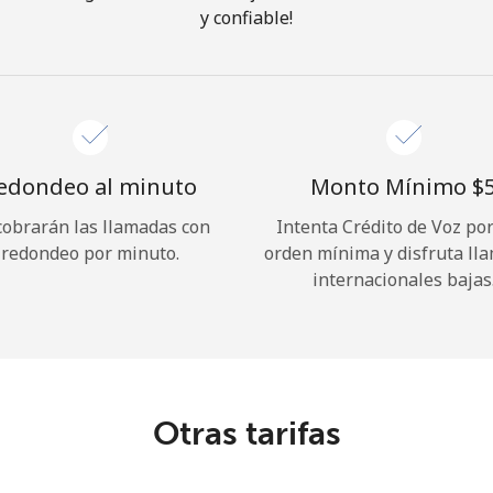
y confiable!
¡Hola!
Inicia sesión o
REGÍSTRATE →
edondeo al minuto
Monto Mínimo ⁦$5
cobrarán las llamadas con
Intenta Crédito de Voz po
redondeo por minuto.
orden mínima y disfruta ll
internacionales bajas
¿Olvidaste tu contraseña? →
Iniciar Sesión
Otras tarifas