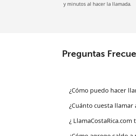
y minutos al hacer la llamada.
Línea fija
Celular
Angola
Preguntas Frecue
Línea fija
Celular
Anguilla
¿Cómo puedo hacer lla
Línea fija
¿Cuánto cuesta llamar 
Celular
¿ LlamaCostaRica.com t
Antigua And Barbuda
¿Cómo agrego saldo a 