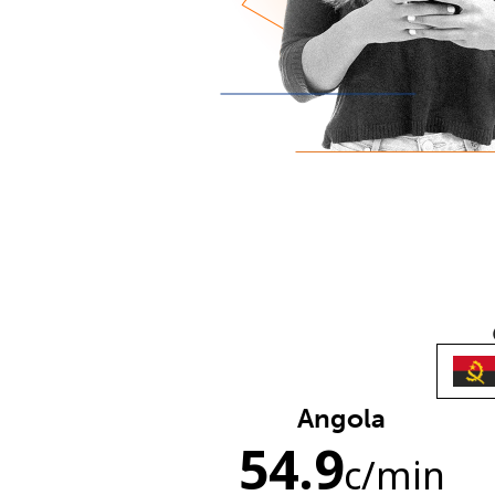
Angola
54.9
c
/min