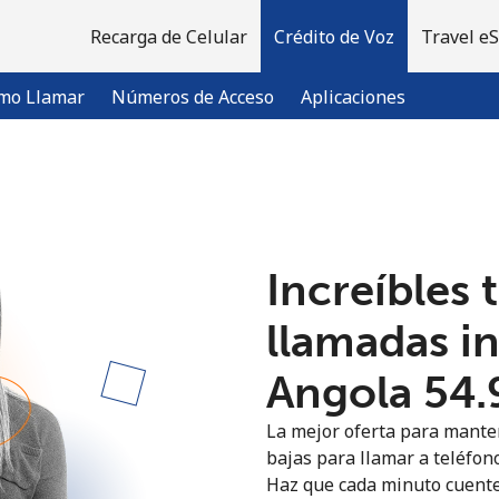
Recarga de Celular
Crédito de Voz
Travel e
mo Llamar
Números de Acceso
Aplicaciones
¡Bienvenido!
Increíbles 
¿Ya tienes una cuenta?
Inicia sesión →
llamadas i
Regístrate con
Angola ⁦54.
La mejor oferta para manten
bajas para llamar a teléfono
Haz que cada minuto cuente