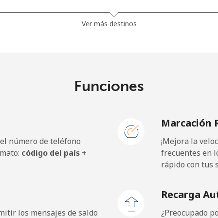
⁦66.9c⁩
7 min por ⁦$5⁩
Ver más destinos
⁦14.5c⁩
34 min por ⁦$5⁩
Funciones
⁦146.9c⁩
3 min por ⁦$5⁩
Marcación 
 el número de teléfono
¡Mejora la vel
⁦26.9c⁩
18 min por ⁦$5⁩
rmato:
código del país +
frecuentes en l
rápido con tus 
⁦29.9c⁩
16 min por ⁦$5⁩
Recarga Au
itir los mensajes de saldo
¿Preocupado por