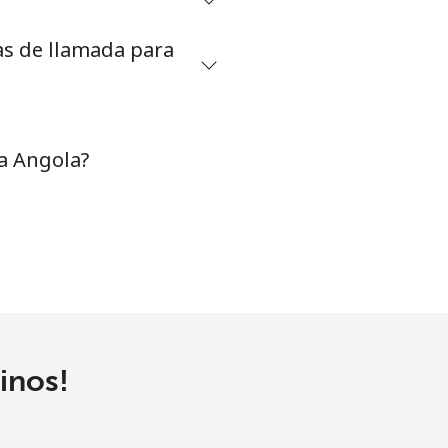
as de llamada para
-
⁦17c⁩
a Angola?
-
⁦22c⁩
-
inos!
-