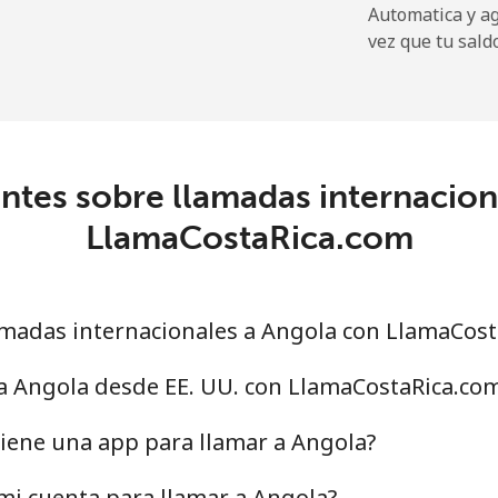
Automatica y a
⁦13.9c⁩
35 min por ⁦$5⁩
vez que tu sald
⁦41.5c⁩
12 min por ⁦$5⁩
ntes sobre llamadas internacion
⁦54.9c⁩
9 min por ⁦$5⁩
LlamaCostaRica.com
⁦78.5c⁩
6 min por ⁦$5⁩
madas internacionales a Angola con LlamaCost
⁦45.9c⁩
10 min por ⁦$5⁩
a Angola desde EE. UU. con LlamaCostaRica.co
⁦51.5c⁩
9 min por ⁦$5⁩
iene una app para llamar a Angola?
mi cuenta para llamar a Angola?