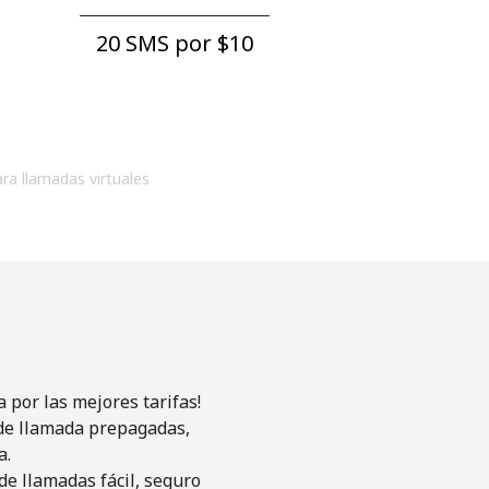
20 SMS por ⁦$10⁩
ara llamadas virtuales
 por las mejores tarifas!
s de llamada prepagadas,
a.
de llamadas fácil, seguro