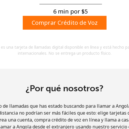
Un número
Un caracter especial
6 min por ⁦$5⁩
Comprar Crédito de Voz
es una tarjeta de llamadas digital disponible en línea y está hecho p
internacionales. No se entrega un producto físico.
Mantente en contacto para recibir nuestras mejores
ofertas.
Al abrir una cuenta en este sitio web, estoy de
acuerdo con estos
Términos y condiciones.
¿Por qué nosotros?
Únete
o de llamadas que has estado buscando para llamar a Angola
istancia no podrían ser más fáciles que esto: elige tarjeta
rea una cuenta, compra crédito de voz en línea y llama a cas
amar a Angola desde el extranjero usando nuestro servicio 