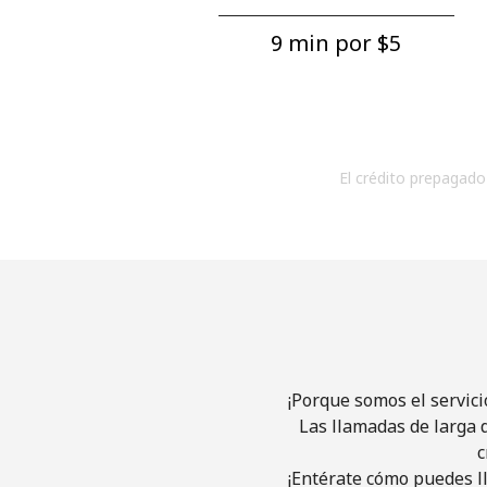
9 min por ⁦$5⁩
El crédito prepagado 
¡Porque somos el servici
Las llamadas de larga d
c
¡Entérate cómo puedes ll