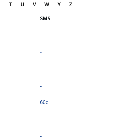
S
T
U
V
W
Y
Z
SMS
-
-
⁦60c⁩
-