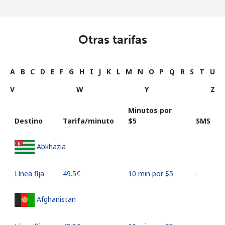
Otras tarifas
A
B
C
D
E
F
G
H
I
J
K
L
M
N
O
P
Q
R
S
T
U
V
W
Y
Z
Minutos por
Destino
Tarifa/minuto
⁦$5⁩
SMS
Abkhazia
Línea fija
⁦49.5¢⁩
10 min por ⁦$5⁩
-
Afghanistan