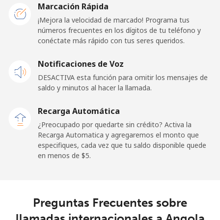
Marcación Rápida
Línea fija
⁦26.5¢⁩
18 min por ⁦$5⁩
-
¡Mejora la velocidad de marcado! Programa tus
números frecuentes en los dígitos de tu teléfono y
Celular
⁦29.5¢⁩
16 min por ⁦$5⁩
-
conéctate más rápido con tus seres queridos.
Andorra
Notificaciones de Voz
DESACTIVA esta función para omitir los mensajes de
Línea fija
⁦13.9¢⁩
35 min por ⁦$5⁩
-
saldo y minutos al hacer la llamada.
Celular
⁦40.5¢⁩
12 min por ⁦$5⁩
⁦15¢⁩
Recarga Automática
¿Preocupado por quedarte sin crédito? Activa la
Angola
Recarga Automatica y agregaremos el monto que
especifiques, cada vez que tu saldo disponible quede
en menos de ⁦$5⁩.
Línea fija
⁦53.9¢⁩
9 min por ⁦$5⁩
-
Celular
⁦76.9¢⁩
6 min por ⁦$5⁩
⁦45¢⁩
Preguntas Frecuentes sobre
Anguilla
llamadas internacionales a Angola