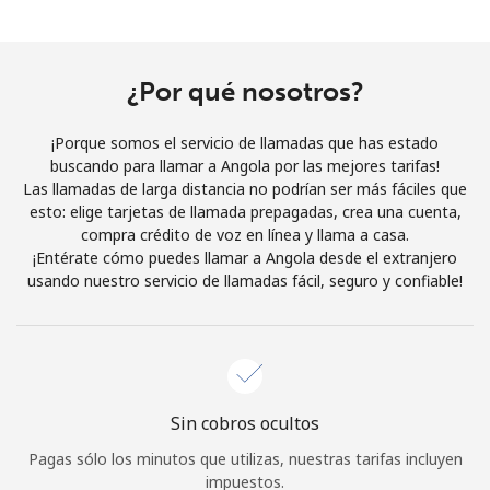
Al abrir una cuenta en este sitio web, estoy de acuerdo con
estos
Términos y condiciones.
¿Por qué nosotros?
Únete
¡Porque somos el servicio de llamadas que has estado
buscando para llamar a Angola por las mejores tarifas!
Las llamadas de larga distancia no podrían ser más fáciles que
esto: elige tarjetas de llamada prepagadas, crea una cuenta,
¡Hola!
compra crédito de voz en línea y llama a casa.
¡Entérate cómo puedes llamar a Angola desde el extranjero
usando nuestro servicio de llamadas fácil, seguro y confiable!
Inicia sesión o
REGÍSTRATE →
Sin cobros ocultos
¿Olvidaste tu contraseña? →
Pagas sólo los minutos que utilizas, nuestras tarifas incluyen
impuestos.