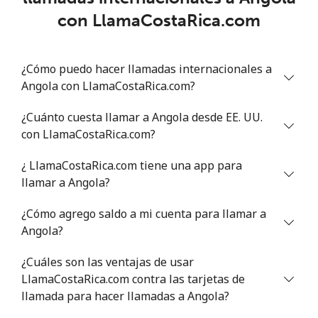
con LlamaCostaRica.com
Línea fija
⁦45.5¢⁩
10 min por ⁦$5⁩
-
Celular
⁦50.5¢⁩
9 min por ⁦$5⁩
⁦8¢⁩
¿Cómo puedo hacer llamadas internacionales a
Angola con LlamaCostaRica.com?
Antigua And Barbuda
¿Cuánto cuesta llamar a Angola desde EE. UU.
Línea fija
⁦48.9¢⁩
10 min por ⁦$5⁩
-
con LlamaCostaRica.com?
¿ LlamaCostaRica.com tiene una app para
Celular
⁦49.5¢⁩
10 min por ⁦$5⁩
⁦15¢⁩
llamar a Angola?
Argentina
¿Cómo agrego saldo a mi cuenta para llamar a
Angola?
Línea fija
⁦2.1¢⁩
238 min por ⁦$5⁩
-
¿Cuáles son las ventajas de usar
Celular
⁦27.5¢⁩
18 min por ⁦$5⁩
⁦20¢⁩
LlamaCostaRica.com contra las tarjetas de
llamada para hacer llamadas a Angola?
Armenia