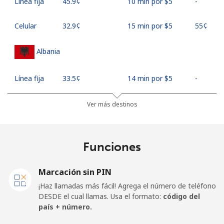
Línea fija
⁦45.9¢⁩
10 min por ⁦$5⁩
-
Celular
⁦32.9¢⁩
15 min por ⁦$5⁩
⁦55¢⁩
Albania
Línea fija
⁦33.5¢⁩
14 min por ⁦$5⁩
-
Celular
⁦65.5¢⁩
7 min por ⁦$5⁩
⁦16¢⁩
Ver más destinos
Algeria
Funciones
Línea fija
⁦13.9¢⁩
35 min por ⁦$5⁩
-
Marcación sin PIN
Celular
⁦144.5¢⁩
3 min por ⁦$5⁩
-
¡Haz llamadas más fácil! Agrega el número de teléfono
DESDE el cual llamas. Usa el formato:
código del
American Samoa
país + número.