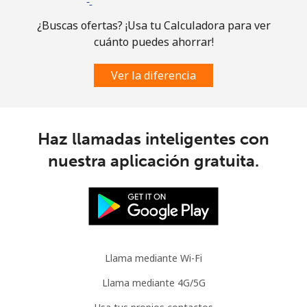
Línea fija
⁦2.8¢⁩
178 min por ⁦$5⁩
-
¿Buscas ofertas? ¡Usa tu Calculadora para ver
cuánto puedes ahorrar!
Celular
⁦3.9¢⁩
128 min por ⁦$5⁩
-
Ver la diferencia
Austria
Línea fija
⁦2.8¢⁩
178 min por ⁦$5⁩
-
Haz llamadas inteligentes con
nuestra aplicación gratuita.
Celular
⁦4.5¢⁩
111 min por ⁦$5⁩
⁦10¢⁩
Azerbaijan
Línea fija
⁦45.9¢⁩
10 min por ⁦$5⁩
-
Llama mediante Wi-Fi
Celular
⁦55.5¢⁩
9 min por ⁦$5⁩
⁦50¢⁩
Llama mediante 4G/5G