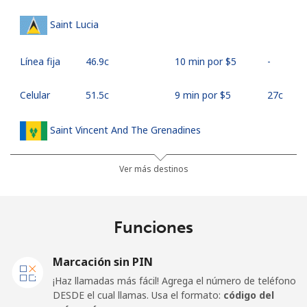
Saint Lucia
Línea fija
⁦46.9c⁩
10 min por ⁦$5⁩
-
Celular
⁦51.5c⁩
9 min por ⁦$5⁩
⁦27c⁩
Saint Vincent And The Grenadines
Línea fija
⁦42.5c⁩
11 min por ⁦$5⁩
-
Ver más destinos
Celular
⁦46.9c⁩
10 min por ⁦$5⁩
-
Funciones
Samoa
Marcación sin PIN
Línea fija
⁦189.5c⁩
2 min por ⁦$5⁩
-
¡Haz llamadas más fácil! Agrega el número de teléfono
DESDE el cual llamas. Usa el formato:
código del
Celular
⁦199.5c⁩
2 min por ⁦$5⁩
⁦39c⁩