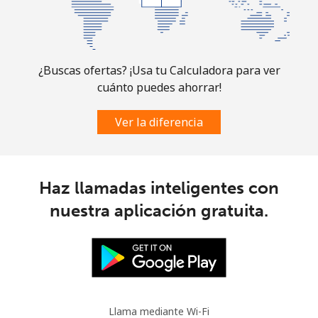
Slovakia
Línea fija
⁦1.5c⁩
333 min por ⁦$5⁩
-
¿Buscas ofertas? ¡Usa tu Calculadora para ver
Celular
⁦4.9c⁩
102 min por ⁦$5⁩
⁦14c⁩
cuánto puedes ahorrar!
Slovenia
Ver la diferencia
Línea fija
⁦50.5c⁩
9 min por ⁦$5⁩
-
Haz llamadas inteligentes con
Celular
⁦77.5c⁩
6 min por ⁦$5⁩
-
nuestra aplicación gratuita.
Solomon Islands
All
⁦243.5c⁩
2 min por ⁦$5⁩
-
country
Llama mediante Wi-Fi