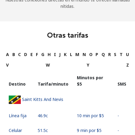
nítidas.
Otras tarifas
A
B
C
D
E
F
G
H
I
J
K
L
M
N
O
P
Q
R
S
T
U
V
W
Y
Z
Minutos por
Destino
Tarifa/minuto
⁦$5⁩
SMS
Saint Kitts And Nevis
Línea fija
⁦46.9c⁩
10 min por ⁦$5⁩
-
Celular
⁦51.5c⁩
9 min por ⁦$5⁩
-