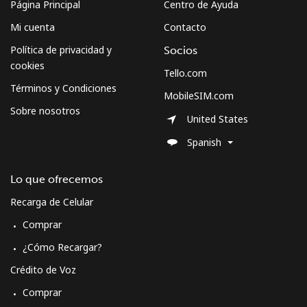
Página Principal
Centro de Ayuda
South Sudan
Mi cuenta
Contacto
Celular
⁦104.5c⁩
4 min por ⁦$5⁩
-
Política de privacidad y
Socios
cookies
Tello.com
Spain
Términos y Condiciones
MobileSIM.com
Sobre nosotros
Línea fija
⁦1.5c⁩
333 min por ⁦$5⁩
-
United States
Spanish
Celular
⁦1.7c⁩
294 min por ⁦$5⁩
⁦11c⁩
Lo que ofrecemos
Sri Lanka
Recarga de Celular
Comprar
Línea fija
⁦39.9c⁩
12 min por ⁦$5⁩
-
¿Cómo Recargar?
Celular
⁦33.9c⁩
14 min por ⁦$5⁩
-
Crédito de Voz
Comprar
St Helena