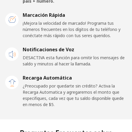
país + número.
San Marino
Marcación Rápida
¡Mejora la velocidad de marcado! Programa tus
números frecuentes en los dígitos de tu teléfono y
Línea fija
⁦33.9c⁩
14 min por ⁦$5⁩
-
conéctate más rápido con tus seres queridos.
Celular
⁦32.5c⁩
15 min por ⁦$5⁩
-
Notificaciones de Voz
DESACTIVA esta función para omitir los mensajes de
Sao Tome And Principe
saldo y minutos al hacer la llamada.
All
⁦319.5c⁩
1 min por ⁦$5⁩
-
Recarga Automática
country
¿Preocupado por quedarte sin crédito? Activa la
Recarga Automatica y agregaremos el monto que
Saudi Arabia
especifiques, cada vez que tu saldo disponible quede
en menos de ⁦$5⁩.
Línea fija
⁦20.9c⁩
23 min por ⁦$5⁩
-
Celular
⁦31.9c⁩
15 min por ⁦$5⁩
-