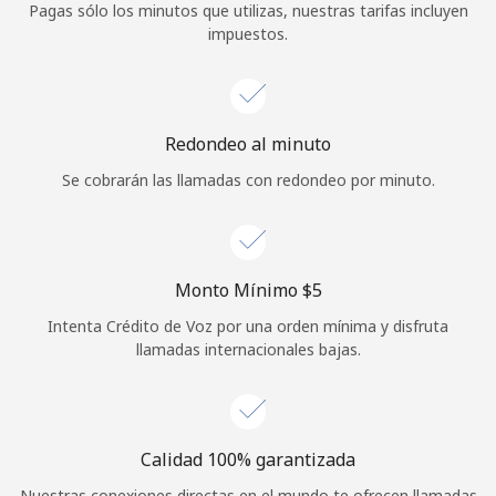
Pagas sólo los minutos que utilizas, nuestras tarifas incluyen
Iniciar Sesión
impuestos.
o
Redondeo al minuto
Continuar con
Se cobrarán las llamadas con redondeo por minuto.
Monto Mínimo ⁦$5⁩
Intenta Crédito de Voz por una orden mínima y disfruta
llamadas internacionales bajas.
Calidad 100% garantizada
Nuestras conexiones directas en el mundo te ofrecen llamadas