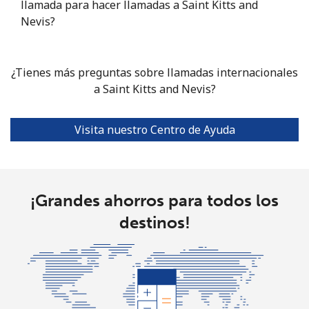
llamada para hacer llamadas a Saint Kitts and
Nevis?
Sierra Leone
¿Tienes más preguntas sobre llamadas internacionales
Celular
⁦91.9c⁩
5 min por ⁦$5⁩
-
a Saint Kitts and Nevis?
Singapore
Visita nuestro Centro de Ayuda
Línea fija
⁦2.4c⁩
208 min por ⁦$5⁩
-
Celular
⁦2.5c⁩
200 min por ⁦$5⁩
-
¡Grandes ahorros para todos los
Sint Maarten
destinos!
Línea fija
⁦34.5c⁩
14 min por ⁦$5⁩
-
Celular
⁦32.9c⁩
15 min por ⁦$5⁩
-