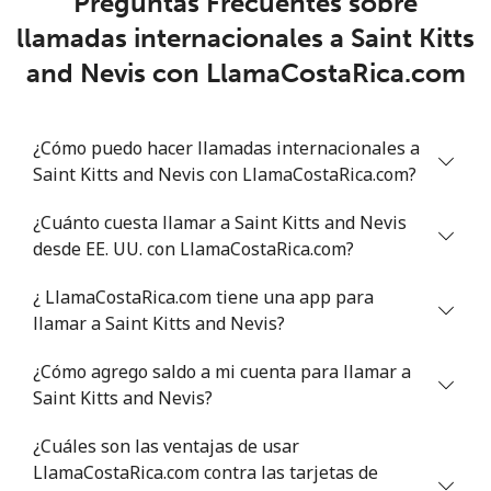
Preguntas Frecuentes sobre
llamadas internacionales a Saint Kitts
Senegal
and Nevis con LlamaCostaRica.com
Línea fija
⁦65.5c⁩
7 min por ⁦$5⁩
-
¿Cómo puedo hacer llamadas internacionales a
Celular
⁦56.5c⁩
8 min por ⁦$5⁩
⁦42c⁩
Saint Kitts and Nevis con LlamaCostaRica.com?
Serbia
¿Cuánto cuesta llamar a Saint Kitts and Nevis
desde EE. UU. con LlamaCostaRica.com?
Línea fija
⁦33.9c⁩
14 min por ⁦$5⁩
-
¿ LlamaCostaRica.com tiene una app para
Celular
⁦82.5c⁩
6 min por ⁦$5⁩
-
llamar a Saint Kitts and Nevis?
¿Cómo agrego saldo a mi cuenta para llamar a
Seychelles
Saint Kitts and Nevis?
Línea fija
⁦132.9c⁩
3 min por ⁦$5⁩
-
¿Cuáles son las ventajas de usar
LlamaCostaRica.com contra las tarjetas de
Celular
⁦129.5c⁩
3 min por ⁦$5⁩
-