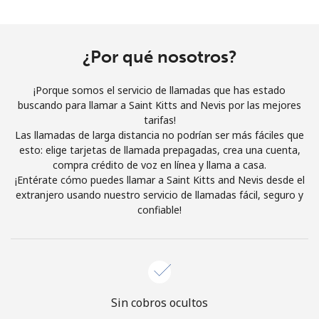
Al abrir una cuenta en este sitio web, estoy de acuerdo con
estos
Términos y condiciones.
¿Por qué nosotros?
Únete
¡Porque somos el servicio de llamadas que has estado
buscando para llamar a Saint Kitts and Nevis por las mejores
tarifas!
Las llamadas de larga distancia no podrían ser más fáciles que
¡Hola!
esto: elige tarjetas de llamada prepagadas, crea una cuenta,
compra crédito de voz en línea y llama a casa.
¡Entérate cómo puedes llamar a Saint Kitts and Nevis desde el
Inicia sesión o
REGÍSTRATE →
extranjero usando nuestro servicio de llamadas fácil, seguro y
confiable!
¿Olvidaste tu contraseña? →
Sin cobros ocultos