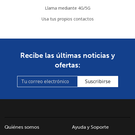
Somalia
Llama mediante 4G/5G
Línea fija
⁦84.9c⁩
5 min por ⁦$5⁩
-
Usa tus propios contactos
Celular
⁦79.9c⁩
6 min por ⁦$5⁩
-
South Africa
Recibe las últimas noticias y
Línea fija
⁦17.9c⁩
27 min por ⁦$5⁩
-
ofertas:
Celular
⁦15.5c⁩
32 min por ⁦$5⁩
⁦11c⁩
Suscribirse
South Korea
Línea fija
⁦6.9c⁩
72 min por ⁦$5⁩
-
Celular
⁦4.9c⁩
102 min por ⁦$5⁩
⁦11c⁩
Quiénes somos
Ayuda y Soporte