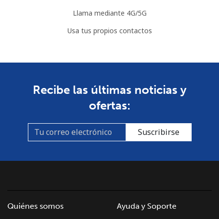
Somalia
Llama mediante 4G/5G
Línea fija
⁦55.5¢⁩
9 min por ⁦€5⁩
-
Usa tus propios contactos
Celular
⁦51.9¢⁩
9 min por ⁦€5⁩
-
South Africa
Recibe las últimas noticias y
Línea fija
⁦10.9¢⁩
45 min por ⁦€5⁩
-
ofertas:
Celular
⁦9.9¢⁩
50 min por ⁦€5⁩
⁦7¢⁩
Suscribirse
South Korea
Línea fija
⁦4.9¢⁩
102 min por ⁦€5⁩
-
Celular
⁦3.5¢⁩
142 min por ⁦€5⁩
⁦7¢⁩
Quiénes somos
Ayuda y Soporte