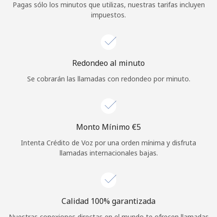
Pagas sólo los minutos que utilizas, nuestras tarifas incluyen
Iniciar Sesión
impuestos.
o
Redondeo al minuto
Continuar con
Se cobrarán las llamadas con redondeo por minuto.
Monto Mínimo ⁦€5⁩
Intenta Crédito de Voz por una orden mínima y disfruta
llamadas internacionales bajas.
Calidad 100% garantizada
Nuestras conexiones directas en el mundo te ofrecen llamadas