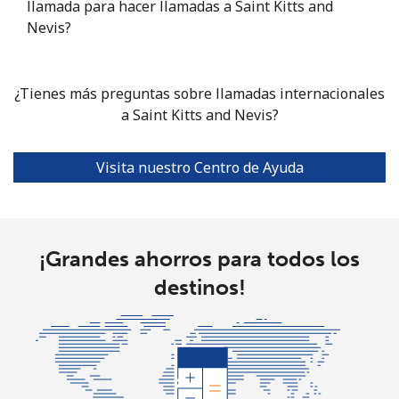
llamada para hacer llamadas a Saint Kitts and
Nevis?
Sierra Leone
¿Tienes más preguntas sobre llamadas internacionales
Celular
⁦55.9¢⁩
8 min por ⁦€5⁩
-
a Saint Kitts and Nevis?
Singapore
Visita nuestro Centro de Ayuda
Línea fija
⁦1.8¢⁩
277 min por ⁦€5⁩
-
Celular
⁦1.8¢⁩
277 min por ⁦€5⁩
-
¡Grandes ahorros para todos los
Sint Maarten
destinos!
Línea fija
⁦22.5¢⁩
22 min por ⁦€5⁩
-
Celular
⁦22.5¢⁩
22 min por ⁦€5⁩
-