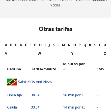
nítidas.
Otras tarifas
A
B
C
D
E
F
G
H
I
J
K
L
M
N
O
P
Q
R
S
T
U
V
W
Y
Z
Minutos por
Destino
Tarifa/minuto
⁦€5⁩
SMS
Saint Kitts And Nevis
Línea fija
⁦30.5¢⁩
16 min por ⁦€5⁩
-
Celular
⁦33.5¢⁩
14 min por ⁦€5⁩
-