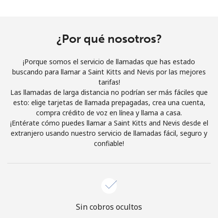
Al abrir una cuenta en este sitio web, estoy de acuerdo con
estos
Términos y condiciones.
¿Por qué nosotros?
Únete
¡Porque somos el servicio de llamadas que has estado
buscando para llamar a Saint Kitts and Nevis por las mejores
tarifas!
Las llamadas de larga distancia no podrían ser más fáciles que
¡Hola!
esto: elige tarjetas de llamada prepagadas, crea una cuenta,
compra crédito de voz en línea y llama a casa.
¡Entérate cómo puedes llamar a Saint Kitts and Nevis desde el
Inicia sesión o
REGÍSTRATE →
extranjero usando nuestro servicio de llamadas fácil, seguro y
confiable!
¿Olvidaste tu contraseña? →
Sin cobros ocultos