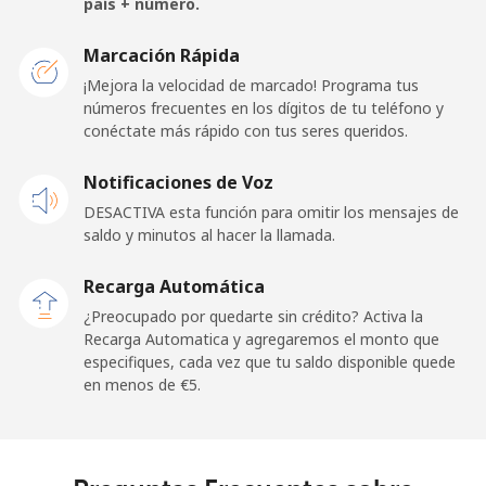
país + número.
San Marino
Marcación Rápida
¡Mejora la velocidad de marcado! Programa tus
números frecuentes en los dígitos de tu teléfono y
Línea fija
⁦21.9¢⁩
22 min por ⁦€5⁩
-
conéctate más rápido con tus seres queridos.
Celular
⁦20.9¢⁩
23 min por ⁦€5⁩
-
Notificaciones de Voz
DESACTIVA esta función para omitir los mensajes de
Sao Tome And Principe
saldo y minutos al hacer la llamada.
All
⁦194.5¢⁩
2 min por ⁦€5⁩
-
Recarga Automática
country
¿Preocupado por quedarte sin crédito? Activa la
Recarga Automatica y agregaremos el monto que
Saudi Arabia
especifiques, cada vez que tu saldo disponible quede
en menos de ⁦€5⁩.
Línea fija
⁦13.9¢⁩
35 min por ⁦€5⁩
-
Celular
⁦20.9¢⁩
23 min por ⁦€5⁩
-