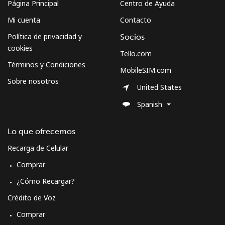
Página Principal
Centro de Ayuda
South Sudan
Mi cuenta
Contacto
Celular
⁦63.9¢⁩
7 min por ⁦€5⁩
-
Política de privacidad y
Socios
cookies
Tello.com
Spain
Términos y Condiciones
MobileSIM.com
Sobre nosotros
Línea fija
⁦1.5¢⁩
333 min por ⁦€5⁩
-
United States
Spanish
Celular
⁦1.5¢⁩
333 min por ⁦€5⁩
⁦7¢⁩
Lo que ofrecemos
Sri Lanka
Recarga de Celular
Comprar
Línea fija
⁦27.5¢⁩
18 min por ⁦€5⁩
-
¿Cómo Recargar?
Celular
⁦22.5¢⁩
22 min por ⁦€5⁩
-
Crédito de Voz
Comprar
St Helena