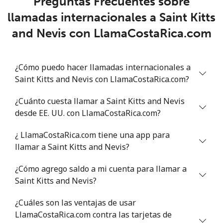
Preguntas Frecuentes sobre
llamadas internacionales a Saint Kitts
Senegal
and Nevis con LlamaCostaRica.com
Línea fija
⁦42.5¢⁩
11 min por ⁦€5⁩
-
¿Cómo puedo hacer llamadas internacionales a
Celular
⁦36.9¢⁩
13 min por ⁦€5⁩
⁦24¢⁩
Saint Kitts and Nevis con LlamaCostaRica.com?
Serbia
¿Cuánto cuesta llamar a Saint Kitts and Nevis
desde EE. UU. con LlamaCostaRica.com?
Línea fija
⁦21.9¢⁩
22 min por ⁦€5⁩
-
¿ LlamaCostaRica.com tiene una app para
Celular
⁦53.5¢⁩
9 min por ⁦€5⁩
-
llamar a Saint Kitts and Nevis?
¿Cómo agrego saldo a mi cuenta para llamar a
Seychelles
Saint Kitts and Nevis?
Línea fija
⁦80.9¢⁩
6 min por ⁦€5⁩
-
¿Cuáles son las ventajas de usar
LlamaCostaRica.com contra las tarjetas de
Celular
⁦78.9¢⁩
6 min por ⁦€5⁩
-