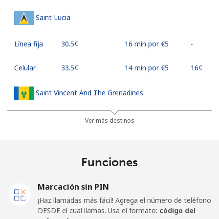
Saint Lucia
Línea fija
⁦30.5¢⁩
16 min por ⁦€5⁩
-
Celular
⁦33.5¢⁩
14 min por ⁦€5⁩
⁦16¢⁩
Saint Vincent And The Grenadines
Línea fija
⁦27.5¢⁩
18 min por ⁦€5⁩
-
Ver más destinos
Celular
⁦30.5¢⁩
16 min por ⁦€5⁩
-
Funciones
Samoa
Marcación sin PIN
Línea fija
⁦115.5¢⁩
4 min por ⁦€5⁩
-
¡Haz llamadas más fácil! Agrega el número de teléfono
DESDE el cual llamas. Usa el formato:
código del
Celular
⁦121.5¢⁩
4 min por ⁦€5⁩
⁦23¢⁩