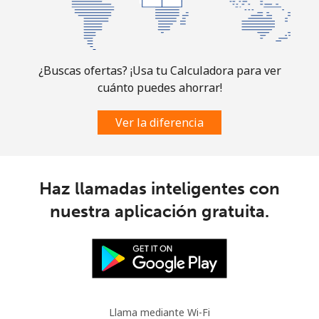
Slovakia
Línea fija
⁦1.5¢⁩
333 min por ⁦€5⁩
-
¿Buscas ofertas? ¡Usa tu Calculadora para ver
Celular
⁦3.5¢⁩
142 min por ⁦€5⁩
⁦8¢⁩
cuánto puedes ahorrar!
Slovenia
Ver la diferencia
Línea fija
⁦32.9¢⁩
15 min por ⁦€5⁩
-
Haz llamadas inteligentes con
Celular
⁦50.5¢⁩
9 min por ⁦€5⁩
-
nuestra aplicación gratuita.
Solomon Islands
All
⁦148.5¢⁩
3 min por ⁦€5⁩
-
country
Llama mediante Wi-Fi