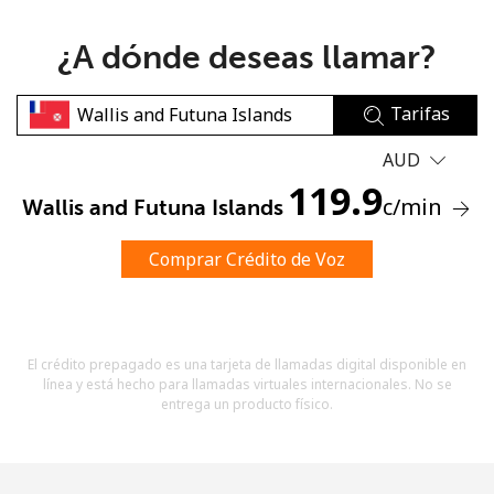
¿A dónde deseas llamar?
Tarifas
AUD
No se ha creado una contraseña
119.9
c
/min
Wallis and Futuna Islands
Mínimo 8 caracteres
Una letra mayúscula y una minúscula
Un número
Comprar Crédito de Voz
Un caracter especial
El crédito prepagado es una tarjeta de llamadas digital disponible en
línea y está hecho para llamadas virtuales internacionales. No se
entrega un producto físico.
Mantente en contacto para recibir nuestras mejores
ofertas.