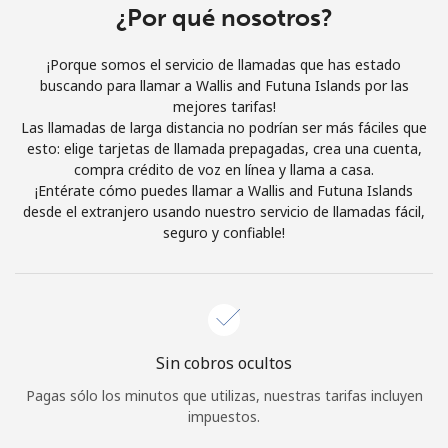
¿Por qué nosotros?
Al abrir una cuenta en este sitio web, estoy de acuerdo con
estos
Términos y condiciones.
¡Porque somos el servicio de llamadas que has estado
buscando para llamar a Wallis and Futuna Islands por las
Únete
mejores tarifas!
Las llamadas de larga distancia no podrían ser más fáciles que
esto: elige tarjetas de llamada prepagadas, crea una cuenta,
compra crédito de voz en línea y llama a casa.
¡Entérate cómo puedes llamar a Wallis and Futuna Islands
¡Hola!
desde el extranjero usando nuestro servicio de llamadas fácil,
seguro y confiable!
Inicia sesión o
REGÍSTRATE →
Sin cobros ocultos
Pagas sólo los minutos que utilizas, nuestras tarifas incluyen
¿Olvidaste tu contraseña? →
impuestos.