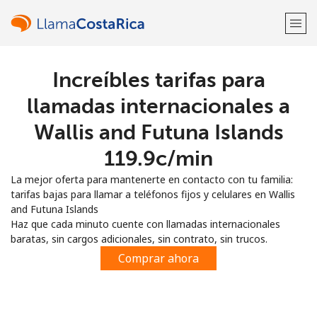
Increíbles tarifas para
¡Bienvenido!
llamadas internacionales a
¿Ya tienes una cuenta?
Inicia sesión →
Wallis and Futuna Islands
⁦119.9c⁩/min
Regístrate con
La mejor oferta para mantenerte en contacto con tu familia:
tarifas bajas para llamar a teléfonos fijos y celulares en Wallis
and Futuna Islands
Haz que cada minuto cuente con llamadas internacionales
baratas, sin cargos adicionales, sin contrato, sin trucos.
o
Comprar ahora