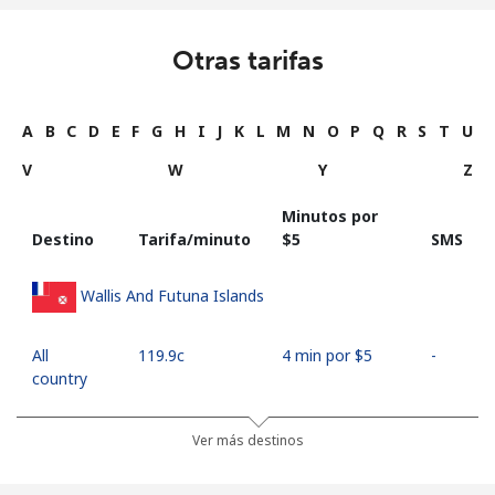
Otras tarifas
A
B
C
D
E
F
G
H
I
J
K
L
M
N
O
P
Q
R
S
T
U
V
W
Y
Z
Minutos por
Destino
Tarifa/minuto
⁦$5⁩
SMS
Wallis And Futuna Islands
All
⁦119.9c⁩
4 min por ⁦$5⁩
-
country
Ver más destinos