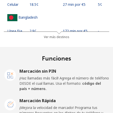
Celular
⁦18.5¢⁩
27 min por ⁦€5⁩
⁦5¢⁩
Bangladesh
Línea fija
⁦2.9¢⁩
172 min por ⁦€5⁩
-
Ver más destinos
Celular
⁦2.6¢⁩
192 min por ⁦€5⁩
-
Barbados
Funciones
Línea fija
⁦27.5¢⁩
18 min por ⁦€5⁩
-
Marcación sin PIN
¡Haz llamadas más fácil! Agrega el número de teléfono
Celular
⁦29.5¢⁩
16 min por ⁦€5⁩
-
DESDE el cual llamas. Usa el formato:
código del
país + número.
Belarus
Marcación Rápida
¡Mejora la velocidad de marcado! Programa tus
Línea fija
⁦50.5¢⁩
9 min por ⁦€5⁩
-
números frecuentes en los dígitos de tu teléfono y