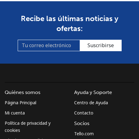
Línea fija
⁦1.5¢⁩
333 min por ⁦€5⁩
-
Recibe las últimas noticias y
ofertas:
Celular
⁦3.9¢⁩
128 min por ⁦€5⁩
⁦31¢⁩
Burkina Faso
Suscribirse
Línea fija
⁦52.5¢⁩
9 min por ⁦€5⁩
-
Celular
⁦42.9¢⁩
11 min por ⁦€5⁩
⁦24¢⁩
Burundi
Quiénes somos
Ayuda y Soporte
Página Principal
Centro de Ayuda
Línea fija
⁦62.9¢⁩
7 min por ⁦€5⁩
-
Mi cuenta
Contacto
Celular
⁦57.5¢⁩
8 min por ⁦€5⁩
-
Política de privacidad y
Socios
cookies
Tello.com