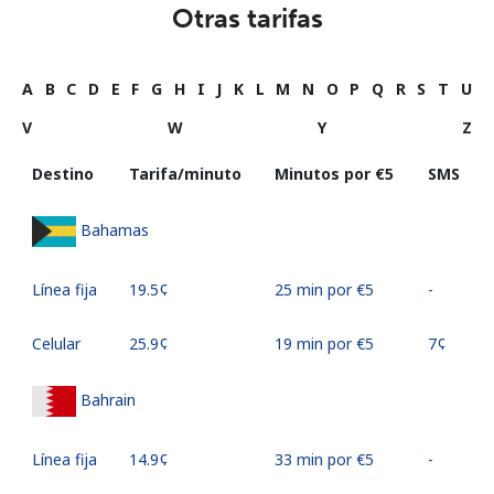
Otras tarifas
A
B
C
D
E
F
G
H
I
J
K
L
M
N
O
P
Q
R
S
T
U
V
W
Y
Z
Destino
Tarifa/minuto
Minutos por ⁦€5⁩
SMS
Bahamas
Línea fija
⁦19.5¢⁩
25 min por ⁦€5⁩
-
Celular
⁦25.9¢⁩
19 min por ⁦€5⁩
⁦7¢⁩
Bahrain
Línea fija
⁦14.9¢⁩
33 min por ⁦€5⁩
-