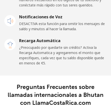
conéctate más rápido con tus seres queridos.
Celular
⁦45.9¢⁩
10 min por ⁦€5⁩
-
Notificaciones de Voz
Belgium
DESACTIVA esta función para omitir los mensajes de
saldo y minutos al hacer la llamada.
Línea fija
⁦2.7¢⁩
185 min por ⁦€5⁩
-
Recarga Automática
Celular
⁦33.5¢⁩
14 min por ⁦€5⁩
⁦10¢⁩
¿Preocupado por quedarte sin crédito? Activa la
Recarga Automatica y agregaremos el monto que
especifiques, cada vez que tu saldo disponible quede
Belize
en menos de ⁦€5⁩.
Línea fija
⁦28.5¢⁩
17 min por ⁦€5⁩
-
Celular
⁦28.9¢⁩
17 min por ⁦€5⁩
⁦13¢⁩
Preguntas Frecuentes sobre
llamadas internacionales a Bhutan
Benin
con LlamaCostaRica.com
Línea fija
⁦49.5¢⁩
10 min por ⁦€5⁩
-