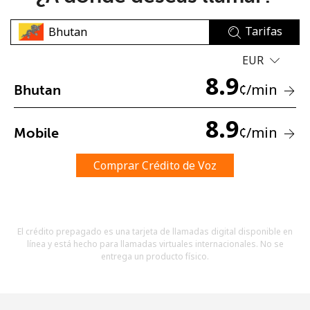
Tarifas
EUR
8.9
¢
/min
Bhutan
No se ha creado una contraseña
8.9
¢
/min
Mobile
Mínimo 8 caracteres
Una letra mayúscula y una minúscula
Un número
Comprar Crédito de Voz
Un caracter especial
El crédito prepagado es una tarjeta de llamadas digital disponible en
línea y está hecho para llamadas virtuales internacionales. No se
entrega un producto físico.
Mantente en contacto para recibir nuestras mejores
ofertas.