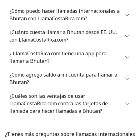
¿Cómo puedo hacer llamadas internacionales a
Celular
⁦50.5¢⁩
9 min por ⁦€5⁩
-
Bhutan con LlamaCostaRica.com?
Bermuda
¿Cuánto cuesta llamar a Bhutan desde EE. UU.
con LlamaCostaRica.com?
Línea fija
⁦3¢⁩
166 min por ⁦€5⁩
-
¿ LlamaCostaRica.com tiene una app para
llamar a Bhutan?
Celular
⁦3¢⁩
166 min por ⁦€5⁩
⁦14¢⁩
¿Cómo agrego saldo a mi cuenta para llamar a
Bhutan
Bhutan?
Línea fija
⁦8.9¢⁩
56 min por ⁦€5⁩
-
¿Cuáles son las ventajas de usar
LlamaCostaRica.com contra las tarjetas de
Celular
llamada para hacer llamadas a Bhutan?
⁦8.9¢⁩
56 min por ⁦€5⁩
-
Bolivia
¿Tienes más preguntas sobre llamadas internacionales