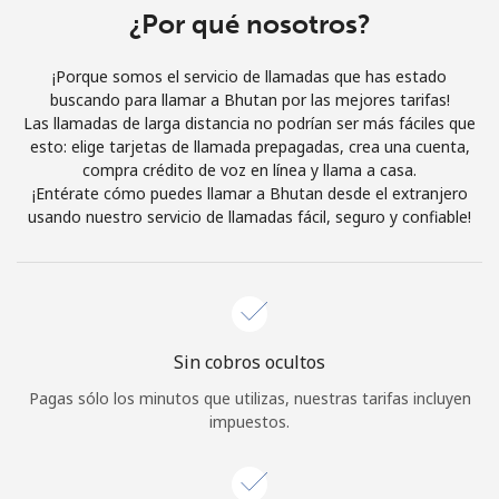
Al abrir una cuenta en este sitio web, estoy de acuerdo con
¿Por qué nosotros?
estos
Términos y condiciones.
¡Porque somos el servicio de llamadas que has estado
buscando para llamar a Bhutan por las mejores tarifas!
Únete
Las llamadas de larga distancia no podrían ser más fáciles que
esto: elige tarjetas de llamada prepagadas, crea una cuenta,
compra crédito de voz en línea y llama a casa.
¡Entérate cómo puedes llamar a Bhutan desde el extranjero
usando nuestro servicio de llamadas fácil, seguro y confiable!
¡Hola!
Inicia sesión o
REGÍSTRATE →
Sin cobros ocultos
Pagas sólo los minutos que utilizas, nuestras tarifas incluyen
impuestos.
¿Olvidaste tu contraseña? →